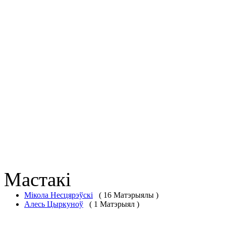
Мастакі
Мікола Несцярэўскі
( 16 Матэрыялы )
Алесь Цыркуноў
( 1 Матэрыял )