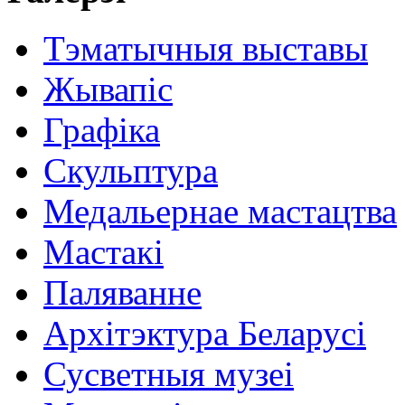
Тэматычныя выставы
Жывапіс
Графіка
Скульптура
Медальернае мастацтва
Мастакі
Паляванне
Архітэктура Беларусі
Сусветныя музеі