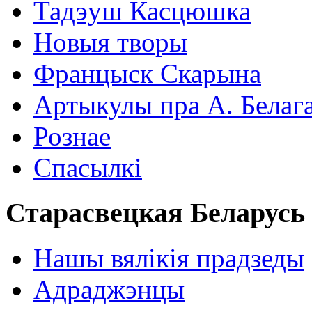
Тадэуш Касцюшка
Новыя творы
Францыск Скарына
Артыкулы пра А. Белаг
Рознае
Спасылкі
Старасвецкая Беларусь
Нашы вялікія прадзеды
Адраджэнцы