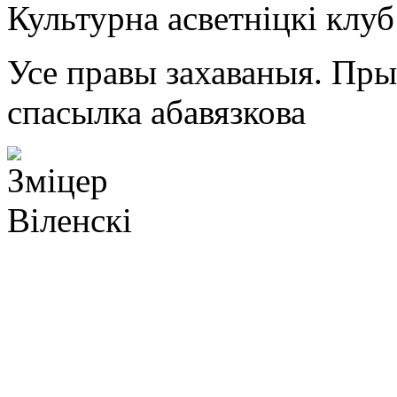
Культурна асветнiцкi клу
Усе правы захаваныя. Пр
спасылка абавязкова