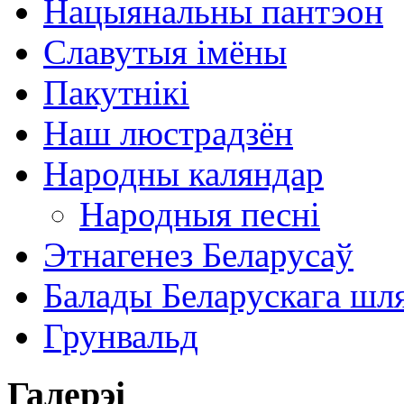
Нацыянальны пантэон
Славутыя імёны
Пакутнікі
Наш люстрадзён
Народны каляндар
Народныя песні
Этнагенез Беларусаў
Балады Беларускага шл
Грунвальд
Галерэі