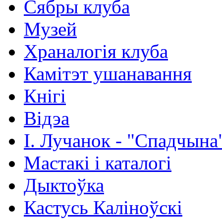
Сябры клуба
Музей
Храналогія клуба
Камітэт ушанавання
Кнігі
Відэа
І. Лучанок - "Спадчына
Мастакі i каталогi
Дыктоўка
Кастусь Каліноўскі