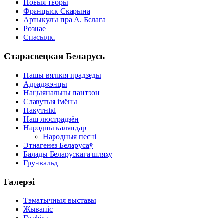
Новыя творы
Францыск Скарына
Артыкулы пра А. Белага
Рознае
Спасылкі
Старасвецкая Беларусь
Нашы вялікія прадзеды
Адраджэнцы
Нацыянальны пантэон
Славутыя імёны
Пакутнікі
Наш люстрадзён
Народны каляндар
Народныя песні
Этнагенез Беларусаў
Балады Беларускага шляху
Грунвальд
Галерэі
Тэматычныя выставы
Жывапіс
Графіка