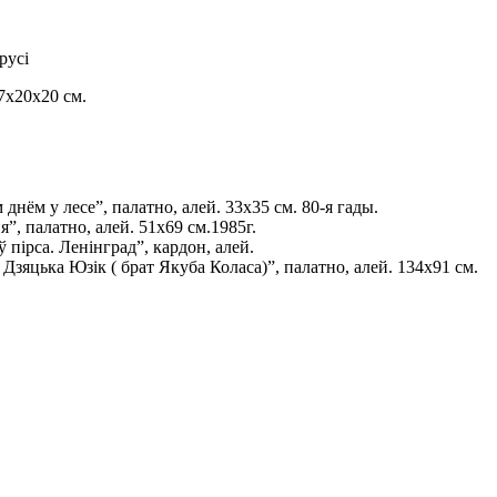
русі
47х20х20 см.
днём у лесе”, палатно, алей. 33х35 см. 80-я гады.
”, палатно, алей. 51х69 см.1985г.
 пірса. Ленінград”, кардон, алей.
Дзяцька Юзік ( брат Якуба Коласа)”, палатно, алей. 134х91 см.