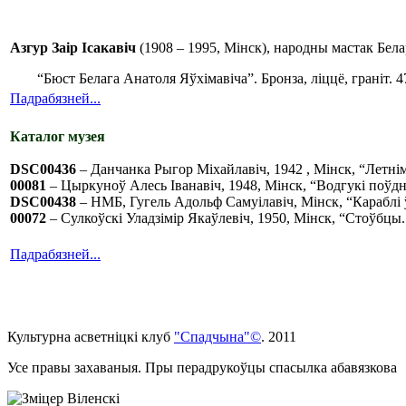
Азгур Заір Ісакавіч
(1908 – 1995, Мінск), народны мастак Бела
“Бюст Белага Анатоля Яўхімавіча”. Бронза, ліццё, граніт. 
Падрабязней...
Каталог музея
DSC00436
– Данчанка Рыгор Міхайлавіч, 1942 , Мінск, “Летнім 
00081
– Цыркуноў Алесь Іванавіч, 1948, Мінск, “Водгукі поўдня
DSC00438
– НМБ, Гугель Адольф Самуілавіч, Мінск, “Караблі ў
00072
– Сулкоўскі Уладзімір Якаўлевіч, 1950, Мінск, “Стоўбцы. 
Падрабязней...
Культурна асветнiцкi клуб
"Спадчына"©
. 2011
Усе правы захаваныя. Пры перадрукоўцы спасылка абавязкова