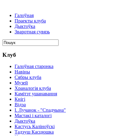
Галоўная
Праекты клуба
Дыктоўка
Зваротная сувязь
Клуб
Галоўная старонка
Навіны
Сябры клуба
Музей
Храналогія клуба
Камітэт ушанавання
Кнігі
Відэа
І. Лучанок - "Спадчына"
Мастакі i каталогi
Дыктоўка
Кастусь Каліноўскі
Тадэуш Касцюшка