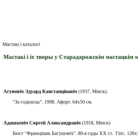
Мастакi i каталогi
Мастакi i iх творы у Старадарожскiм мастацкiм м
Агуновіч Эдуард Канстанцінавіч
(1937, Мінск).
“За годнасць”. 1998. Афорт. 64х50 см.
Адашкевіч Сяргей Аляксандравіч
(1918, Мінск)
Бюст “Францішак Багушэвіч”. 80-я гады ХХ ст. Гіпс. 120х