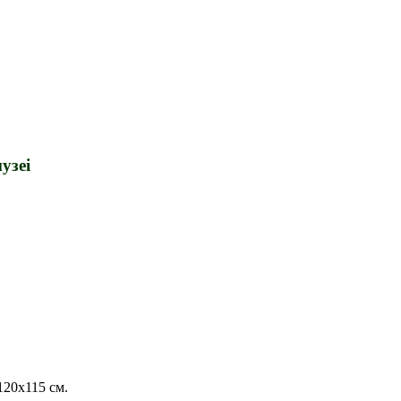
узеi
120х115 см.