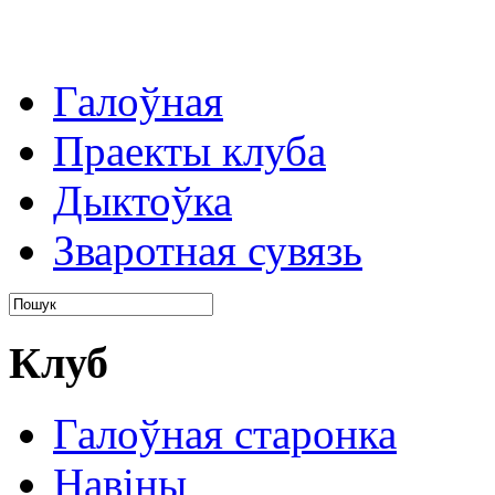
Галоўная
Праекты клуба
Дыктоўка
Зваротная сувязь
Клуб
Галоўная старонка
Навіны