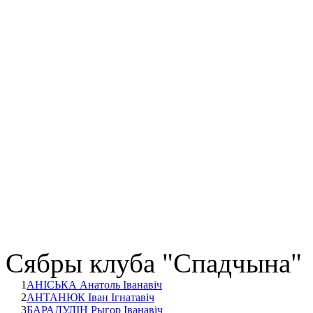
Сябры клуба "Спадчына"
1
АНІСЬКА Анатоль Іванавіч
2
АНТАНЮК Іван Ігнатавіч
3
БАРАДУЛІН Рыгор Іванавіч