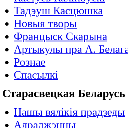
Тадэуш Касцюшка
Новыя творы
Францыск Скарына
Артыкулы пра А. Белаг
Рознае
Спасылкі
Старасвецкая Беларусь
Нашы вялікія прадзеды
Адраджэнцы