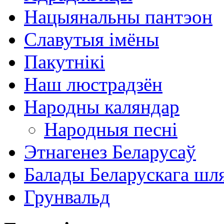
Нацыянальны пантэон
Славутыя імёны
Пакутнікі
Наш люстрадзён
Народны каляндар
Народныя песні
Этнагенез Беларусаў
Балады Беларускага шл
Грунвальд