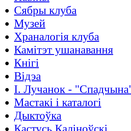
Сябры клуба
Музей
Храналогія клуба
Камітэт ушанавання
Кнігі
Відэа
І. Лучанок - "Спадчына
Мастакі i каталогi
Дыктоўка
Кастусь Каліноўскі