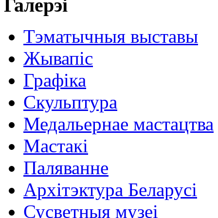
Галерэі
Тэматычныя выставы
Жывапіс
Графіка
Скульптура
Медальернае мастацтва
Мастакі
Паляванне
Архітэктура Беларусі
Сусветныя музеі