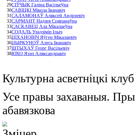
29
СІЎЧЫК Галіна Васільеўна
30
САВІЦКІ Мікола Іванавіч
31
САЛАМОНАЎ Аляксей Андрэевіч
32
САРМАНТ Надзея Сцяпанаўна
33
САСКАВЕЦ Ала Мікалаеўна
34
СОДАЛЬ Уладзімір Ільіч
35
ЦІХАНОВІЧ Яўген Мікалаевіч
36
ЦЫРКУНОЎ Алесь Іванавіч
37
ШТЫХАЎ Георг Васільевіч
38
ЮХО Язэп Аляксандравіч
Культурна асветнiцкi клу
Усе правы захаваныя. Пр
абавязкова