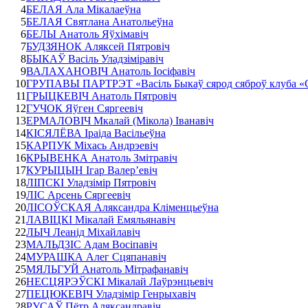
4
БЕЛАЯ Ала Мікалаеўна
5
БЕЛАЯ Святлана Анатольеўна
6
БЕЛЫ Анатоль Яўхімавіч
7
БУДЗЯНОК Аляксей Пятровіч
8
БЫКАЎ Васіль Уладзіміравіч
9
ВАЛАХАНОВІЧ Анатоль Іосіфавіч
10
ГРУПАВЫ ПАРТРЭТ «Васіль Быкаў сярод сяброў клуба «
11
ГРЫЦКЕВІЧ Анатоль Пятровіч
12
ГУЧОК Яўген Сяргеевіч
13
ЕРМАЛОВІЧ Мкалай (Мікола) Іванавіч
14
КІСЯЛЁВА Іраіда Васільеўна
15
КАРПУК Міхась Андрэевіч
16
КРЫВЕНКА Анатоль Змітравіч
17
КУРЫЦЫН Ігар Валер’евіч
18
ЛІПСКІ Уладзімір Пятровіч
19
ЛІС Арсень Сяргеевіч
20
ЛІСОЎСКАЯ Аляксандра Кліменцьеўна
21
ЛАВІЦКІ Мікалай Емяльянавіч
22
ЛЫЧ Леанід Міхайлавіч
23
МАЛЬДЗІС Адам Восіпавіч
24
МУРАШКА Алег Сцяпанавіч
25
МЯЛЬГУЙ Анатоль Мітрафанавіч
26
НЕСЦЯРЭЎСКІ Мікалай Лаўрэнцьевіч
27
ПЕЦЮКЕВІЧ Уладзімір Генрыхавіч
28
РУСАЎ Пётр Аляксандравіч