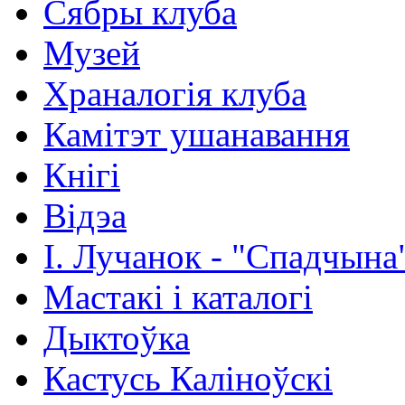
Сябры клуба
Музей
Храналогія клуба
Камітэт ушанавання
Кнігі
Відэа
І. Лучанок - "Спадчына
Мастакі i каталогi
Дыктоўка
Кастусь Каліноўскі