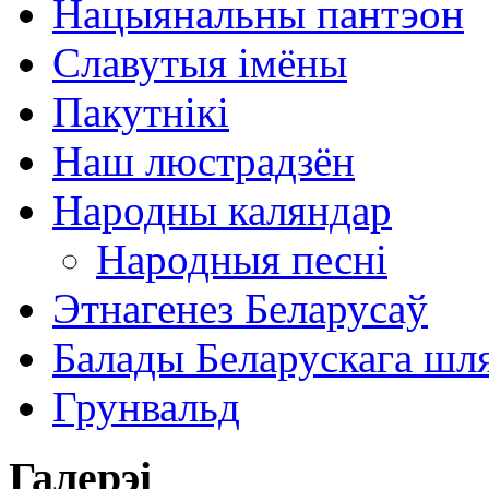
Нацыянальны пантэон
Славутыя імёны
Пакутнікі
Наш люстрадзён
Народны каляндар
Народныя песні
Этнагенез Беларусаў
Балады Беларускага шл
Грунвальд
Галерэі