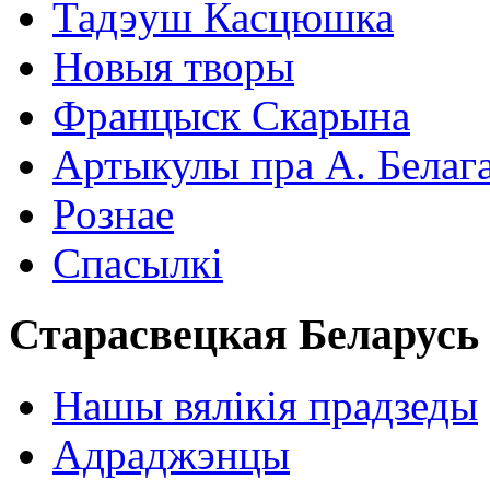
Тадэуш Касцюшка
Новыя творы
Францыск Скарына
Артыкулы пра А. Белаг
Рознае
Спасылкі
Старасвецкая Беларусь
Нашы вялікія прадзеды
Адраджэнцы