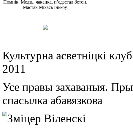
Помнік. Медзь, чаканка, п’едэстал бетон.
Мастак Міхась Інькоў.
Культурна асветнiцкi клу
2011
Усе правы захаваныя. Пр
спасылка абавязкова