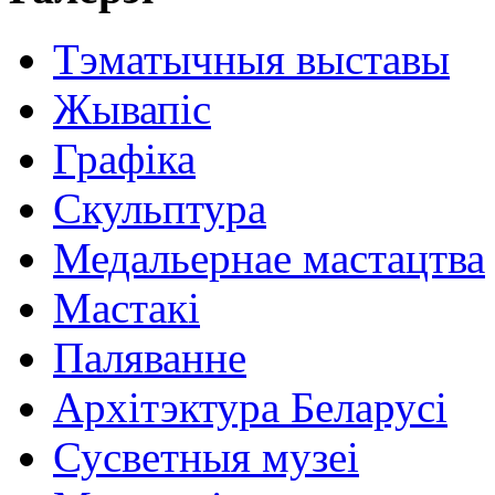
Тэматычныя выставы
Жывапіс
Графіка
Скульптура
Медальернае мастацтва
Мастакі
Паляванне
Архітэктура Беларусі
Сусветныя музеі