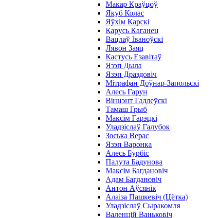
Макар Краўцоў
Якуб Колас
Яўхім Карскі
Карусь Каганец
Вацлаў Іваноўскі
Лявон Заяц
Кастусь Езавітаў
Язэп Дыла
Язэп Драздовіч
Мітрафан Доўнар-Запольскі
Алесь Гарун
Вінцэнт Гадлеўскі
Тамаш Грыб
Максім Гарэцкі
Уладзіслаў Галубок
Зоська Верас
Язэп Варонка
Алесь Бурбіс
Палута Бадунова
Максім Багдановіч
Адам Багдановіч
Антон Аўсянік
Алаіза Пашкевіч (Цётка)
Уладзіслаў Сыракомля
Валенцій Ваньковіч