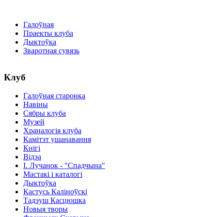
Галоўная
Праекты клуба
Дыктоўка
Зваротная сувязь
Клуб
Галоўная старонка
Навіны
Сябры клуба
Музей
Храналогія клуба
Камітэт ушанавання
Кнігі
Відэа
І. Лучанок - "Спадчына"
Мастакі i каталогi
Дыктоўка
Кастусь Каліноўскі
Тадэуш Касцюшка
Новыя творы