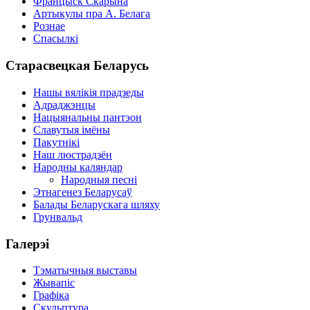
Францыск Скарына
Артыкулы пра А. Белага
Рознае
Спасылкі
Старасвецкая Беларусь
Нашы вялікія прадзеды
Адраджэнцы
Нацыянальны пантэон
Славутыя імёны
Пакутнікі
Наш люстрадзён
Народны каляндар
Народныя песні
Этнагенез Беларусаў
Балады Беларускага шляху
Грунвальд
Галерэі
Тэматычныя выставы
Жывапіс
Графіка
Скульптура