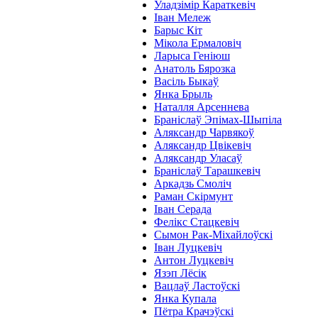
Уладзімір Караткевіч
Іван Мележ
Барыс Кіт
Мікола Ермаловіч
Ларыса Геніюш
Анатоль Бярозка
Васіль Быкаў
Янка Брыль
Наталля Арсеннева
Браніслаў Эпімах-Шыпіла
Аляксандр Чарвякоў
Аляксандр Цвікевіч
Аляксандр Уласаў
Браніслаў Тарашкевіч
Аркадзь Смоліч
Раман Скірмунт
Іван Серада
Фелікс Стацкевіч
Сымон Рак-Міхайлоўскі
Іван Луцкевіч
Антон Луцкевіч
Язэп Лёсік
Вацлаў Ластоўскі
Янка Купала
Пётра Крачэўскі