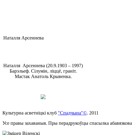
Наталля Арсеннева
Наталля Арсеннева (20.9.1903 – 1997)
Барэльеф. Сілумін, ліццё, граніт.
Мастак Анатоль Крывенка.
Культурна асветнiцкi клуб
"Спадчына"©
. 2011
Усе правы захаваныя. Пры перадрукоўцы спасылка абавязкова