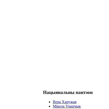
Нацыянальны пантэон
Вера Харужая
Мікола Улашчык