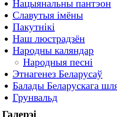
Нацыянальны пантэон
Славутыя імёны
Пакутнікі
Наш люстрадзён
Народны каляндар
Народныя песні
Этнагенез Беларусаў
Балады Беларускага шл
Грунвальд
Галерэі