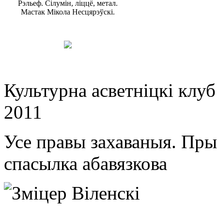
Рэльеф. Сілумін, ліццё, метал.
Мастак Мікола Несцярэўскі.
Культурна асветнiцкi клу
2011
Усе правы захаваныя. Пр
спасылка абавязкова