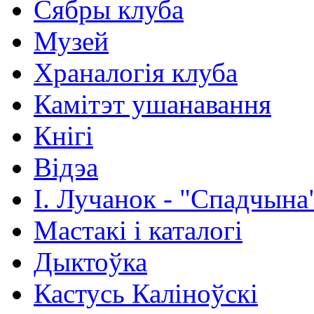
Сябры клуба
Музей
Храналогія клуба
Камітэт ушанавання
Кнігі
Відэа
І. Лучанок - "Спадчына
Мастакі i каталогi
Дыктоўка
Кастусь Каліноўскі