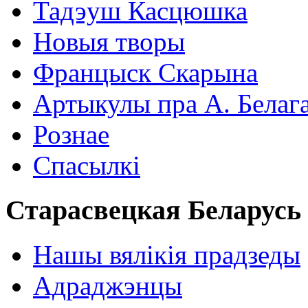
Тадэуш Касцюшка
Новыя творы
Францыск Скарына
Артыкулы пра А. Белаг
Рознае
Спасылкі
Старасвецкая Беларусь
Нашы вялікія прадзеды
Адраджэнцы