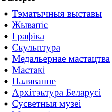
Тэматычныя выставы
Жывапіс
Графіка
Скульптура
Медальернае мастацтва
Мастакі
Паляванне
Архітэктура Беларусі
Сусветныя музеі