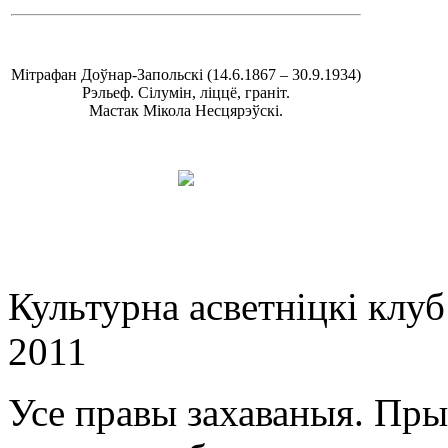
Мітрафан Доўнар-Запольскі (14.6.1867 – 30.9.1934)
Рэльеф. Сілумін, ліццё, граніт.
Мастак Мікола Несцярэўскі.
Культурна асветнiцкi клу
2011
Усе правы захаваныя. Пр