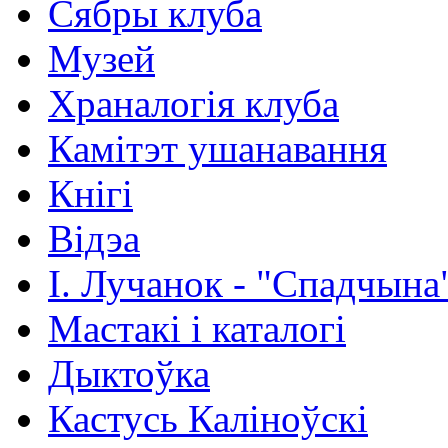
Сябры клуба
Музей
Храналогія клуба
Камітэт ушанавання
Кнігі
Відэа
І. Лучанок - "Спадчына
Мастакі i каталогi
Дыктоўка
Кастусь Каліноўскі