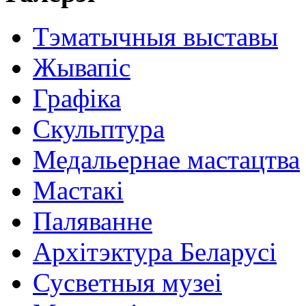
Тэматычныя выставы
Жывапіс
Графіка
Скульптура
Медальернае мастацтва
Мастакі
Паляванне
Архітэктура Беларусі
Сусветныя музеі