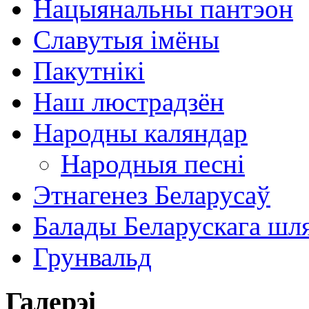
Нацыянальны пантэон
Славутыя імёны
Пакутнікі
Наш люстрадзён
Народны каляндар
Народныя песні
Этнагенез Беларусаў
Балады Беларускага шл
Грунвальд
Галерэі