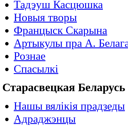
Тадэуш Касцюшка
Новыя творы
Францыск Скарына
Артыкулы пра А. Белаг
Рознае
Спасылкі
Старасвецкая Беларусь
Нашы вялікія прадзеды
Адраджэнцы