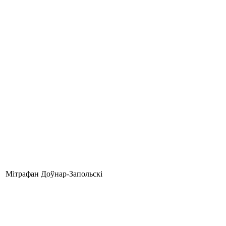
Мітрафан Доўнар-Запольскі