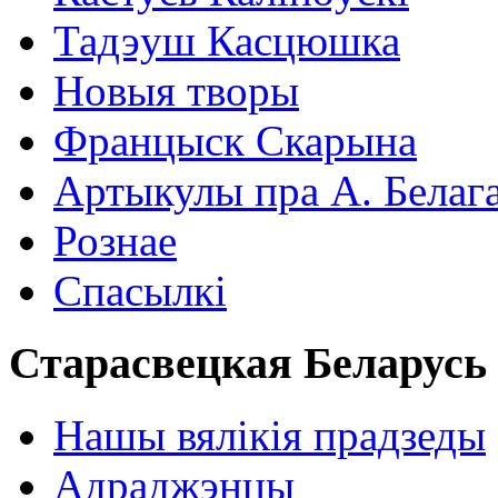
Тадэуш Касцюшка
Новыя творы
Францыск Скарына
Артыкулы пра А. Белаг
Рознае
Спасылкі
Старасвецкая Беларусь
Нашы вялікія прадзеды
Адраджэнцы