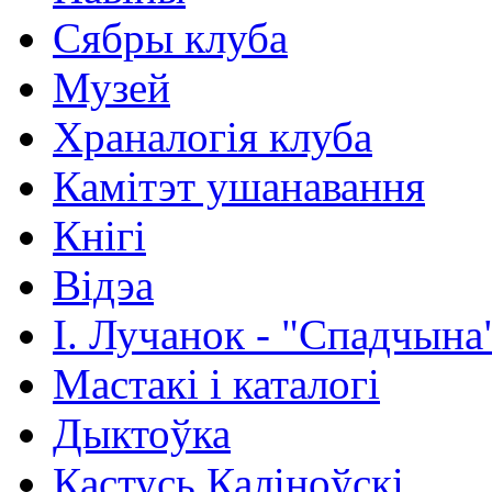
Сябры клуба
Музей
Храналогія клуба
Камітэт ушанавання
Кнігі
Відэа
І. Лучанок - "Спадчына
Мастакі i каталогi
Дыктоўка
Кастусь Каліноўскі