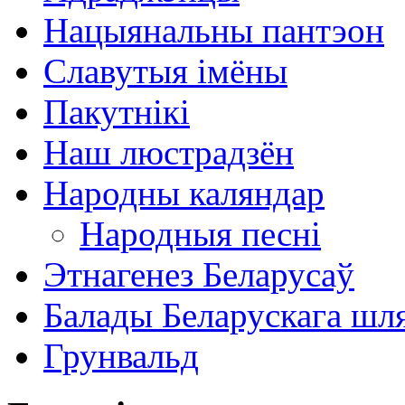
Нацыянальны пантэон
Славутыя імёны
Пакутнікі
Наш люстрадзён
Народны каляндар
Народныя песні
Этнагенез Беларусаў
Балады Беларускага шл
Грунвальд