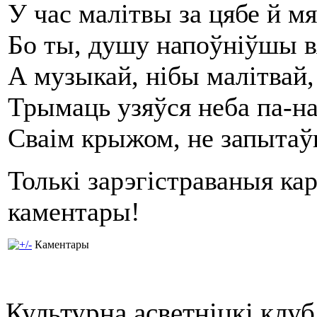
У час малітвы за цябе й мя
Бо ты, душу напоўніўшы в
А музыкай, нібы малітвай,
Трымаць узяўся неба па-на
Сваім крыжом, не запыта
Толькі зарэгістраваныя ка
каментары!
Каментары
Культурна асветнiцкi клу