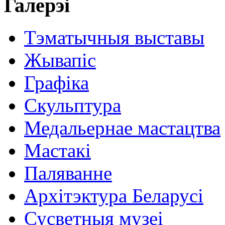
Галерэі
Тэматычныя выставы
Жывапіс
Графіка
Скульптура
Медальернае мастацтва
Мастакі
Паляванне
Архітэктура Беларусі
Сусветныя музеі