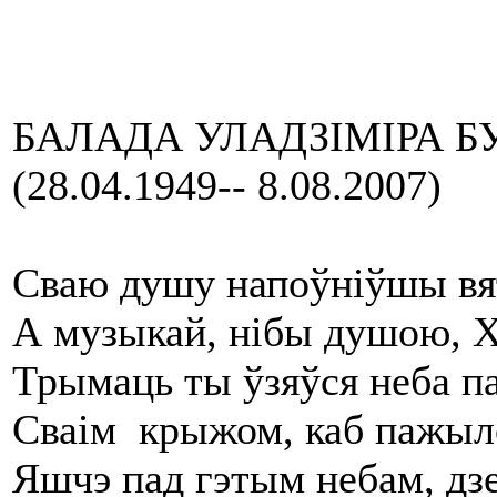
БАЛАДА УЛАДЗІМІРА Б
(28.04.1949-- 8.08.2007)
Сваю душу напоўніўшы вя
А музыкай, нібы душою, 
Трымаць ты ўзяўся неба па
Сваім крыжом, каб пажыл
Яшчэ пад гэтым небам, дзе