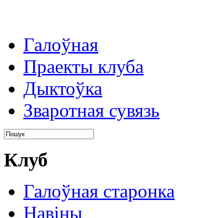
Галоўная
Праекты клуба
Дыктоўка
Зваротная сувязь
Клуб
Галоўная старонка
Навіны