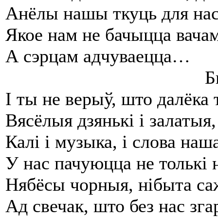
Анёлы нашы ткуць для нас
Якое нам не бачыцца вачам
А сэрцам адчуваецца…
Был
І ты не верыў, што далёка
Вясёлыя дзянькі і залатыя,
Калі і музыка, і слова наш
У нас пачуюцца не толькі
Нябёсы чорныя, нібыта са
Ад свечак, што без нас зга