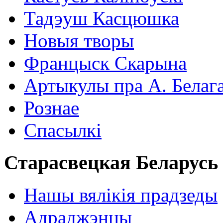
Тадэуш Касцюшка
Новыя творы
Францыск Скарына
Артыкулы пра А. Белаг
Рознае
Спасылкі
Старасвецкая Беларусь
Нашы вялікія прадзеды
Адраджэнцы