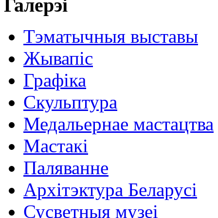
Галерэі
Тэматычныя выставы
Жывапіс
Графіка
Скульптура
Медальернае мастацтва
Мастакі
Паляванне
Архітэктура Беларусі
Сусветныя музеі