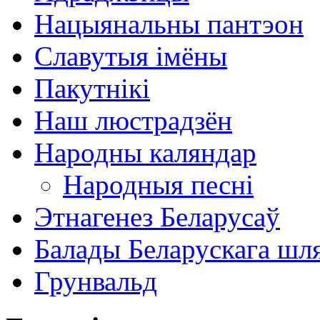
Нацыянальны пантэон
Славутыя імёны
Пакутнікі
Наш люстрадзён
Народны каляндар
Народныя песні
Этнагенез Беларусаў
Балады Беларускага шл
Грунвальд