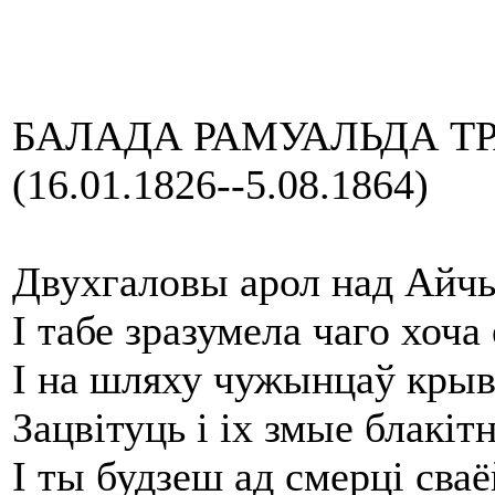
БАЛАДА РАМУАЛЬДА Т
(16.01.1826--5.08.1864)
Двухгаловы арол над Айч
І табе зразумела чаго хоча 
І на шляху чужынцаў кры
Зацвітуць і іх змые блакіт
І ты будзеш ад смерці сваё