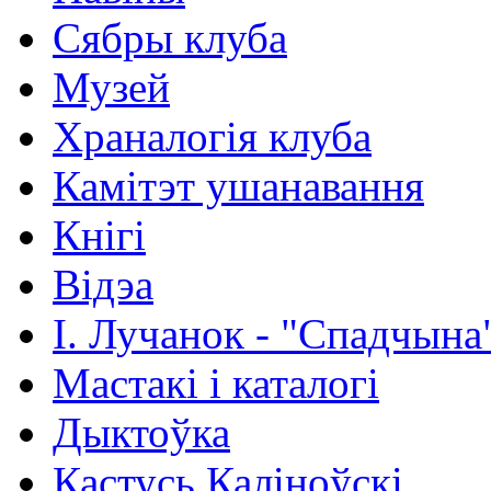
Сябры клуба
Музей
Храналогія клуба
Камітэт ушанавання
Кнігі
Відэа
І. Лучанок - "Спадчына
Мастакі i каталогi
Дыктоўка
Кастусь Каліноўскі