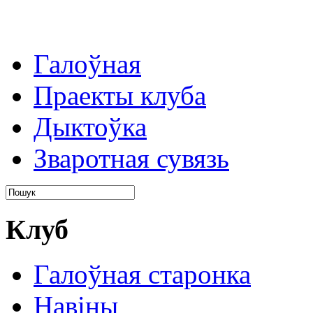
Галоўная
Праекты клуба
Дыктоўка
Зваротная сувязь
Клуб
Галоўная старонка
Навіны