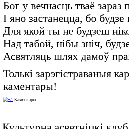
Бог у вечнасць тваё зараз 
І яно застанецца, бо будзе 
Для якой ты не будзеш нік
Над табой, нібы зніч, будз
Асвятляць шлях дамоў пр
Толькі зарэгістраваныя ка
каментары!
Каментары
Культурна асветнiцкi клу