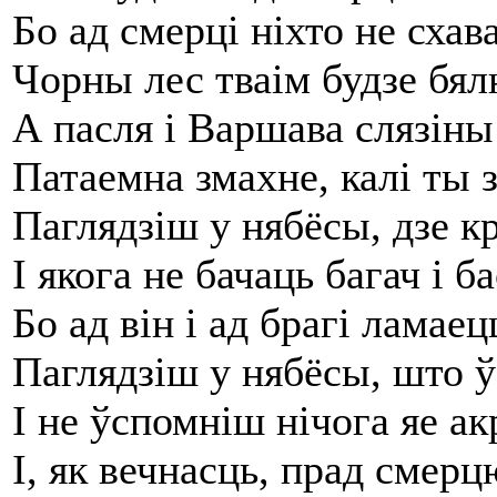
Бо ад смерці ніхто не схав
Чорны лес тваім будзе бял
А пасля і Варшава слязіны
Патаемна змахне, калі ты 
Паглядзіш у нябёсы, дзе 
І якога не бачаць багач і ба
Бо ад він і ад брагі ламаец
Паглядзіш у нябёсы, што
І не ўспомніш нічога яе ак
І, як вечнасць, прад смерц