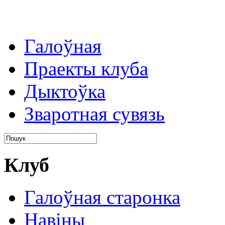
Галоўная
Праекты клуба
Дыктоўка
Зваротная сувязь
Клуб
Галоўная старонка
Навіны