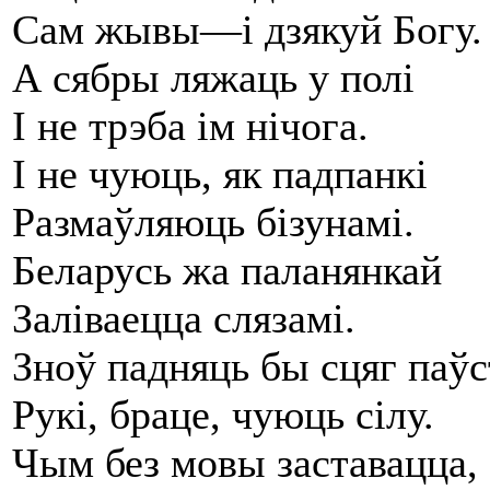
Сам жывы—і дзякуй Богу.
А сябры ляжаць у полі
І не трэба ім нічога.
І не чуюць, як падпанкі
Размаўляюць бізунамі.
Беларусь жа паланянкай
Заліваецца слязамі.
Зноў падняць бы сцяг паўс
Рукі, браце, чуюць сілу.
Чым без мовы заставацца,