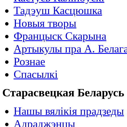
Тадэуш Касцюшка
Новыя творы
Францыск Скарына
Артыкулы пра А. Белаг
Рознае
Спасылкі
Старасвецкая Беларусь
Нашы вялікія прадзеды
Адраджэнцы