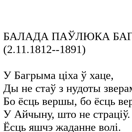
БАЛАДА ПАЎЛЮКА БА
(2.11.1812--1891)
У Багрыма ціха ў хаце,
Ды не стаў з нудоты звера
Бо ёсць вершы, бо ёсць ве
У Айчыну, што не страціў.
Ёсць яшчэ жаданне волі.