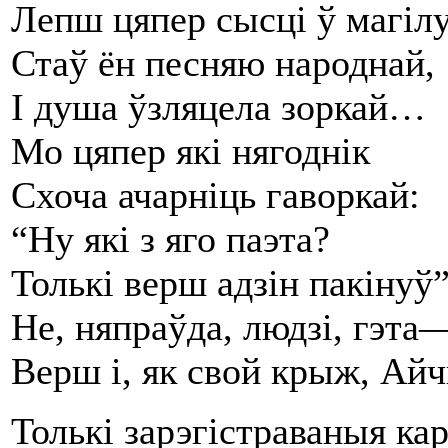
Лепш цяпер сысці ў магілу
Стаў ён песняю народнай,
І душа ўзляцела зоркай…
Мо цяпер які нягоднік
Схоча ачарніць гаворкай:
“Ну які з яго паэта?
Толькі верш адзін пакінуў”
Не, няпраўда, людзі, гэта
Верш і, як свой крыж, Айч
Толькі зарэгістраваныя ка