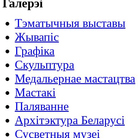
Галерэі
Тэматычныя выставы
Жывапіс
Графіка
Скульптура
Медальернае мастацтва
Мастакі
Паляванне
Архітэктура Беларусі
Сусветныя музеі