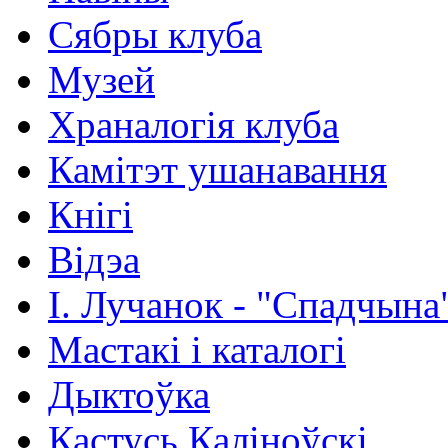
Сябры клуба
Музей
Храналогія клуба
Камітэт ушанавання
Кнігі
Відэа
І. Лучанок - "Спадчына
Мастакі i каталогi
Дыктоўка
Кастусь Каліноўскі