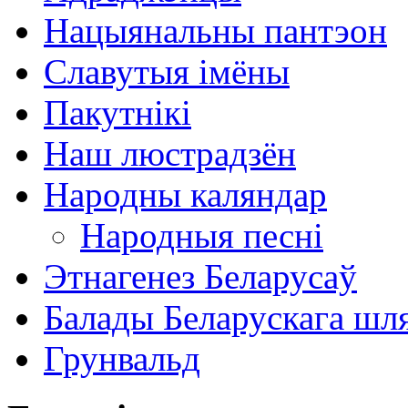
Нацыянальны пантэон
Славутыя імёны
Пакутнікі
Наш люстрадзён
Народны каляндар
Народныя песні
Этнагенез Беларусаў
Балады Беларускага шл
Грунвальд