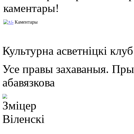
каментары!
Каментары
Культурна асветнiцкi клу
Усе правы захаваныя. Пр
абавязкова