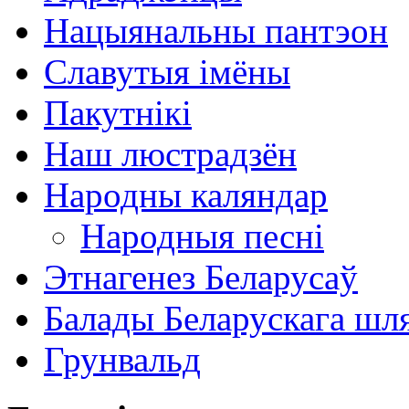
Нацыянальны пантэон
Славутыя імёны
Пакутнікі
Наш люстрадзён
Народны каляндар
Народныя песні
Этнагенез Беларусаў
Балады Беларускага шл
Грунвальд