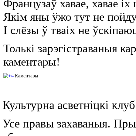
Французаў хавае, хавае іх
Якім яны ўжо тут не пойду
І слёзы ў тваіх не ўскіпа
Толькі зарэгістраваныя ка
каментары!
Каментары
Культурна асветнiцкi клу
Усе правы захаваныя. Пр