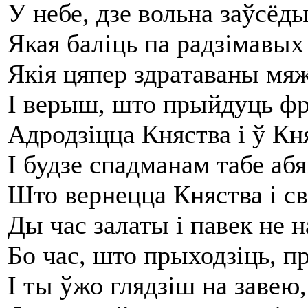
У небе, дзе вольна заўсёд
Якая баліць па радзімавых
Якія цяпер здратаваны мя
І верыш, што прыйдуць фр
Адродзіцца Княства і ў Кн
І будзе спадманам табе аб
Што вернецца Княства і св
Ды час залаты і павек не н
Бо час, што прыходзіць, пр
І ты ўжо глядзіш на завею,