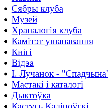
Сябры клуба
Музей
Храналогія клуба
Камітэт ушанавання
Кнігі
Відэа
І. Лучанок - "Спадчына
Мастакі i каталогi
Дыктоўка
Кастусь Каліноўскі