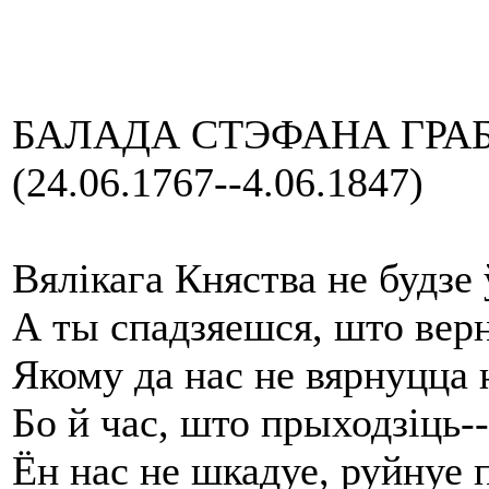
БАЛАДА СТЭФАНА ГРА
(24.06.1767--4.06.1847)
Вялікага Княства не будзе
А ты спадзяешся, што верн
Якому да нас не вярнуцца н
Бо й час, што прыходзіць--
Ён нас не шкадуе, руйнуе 