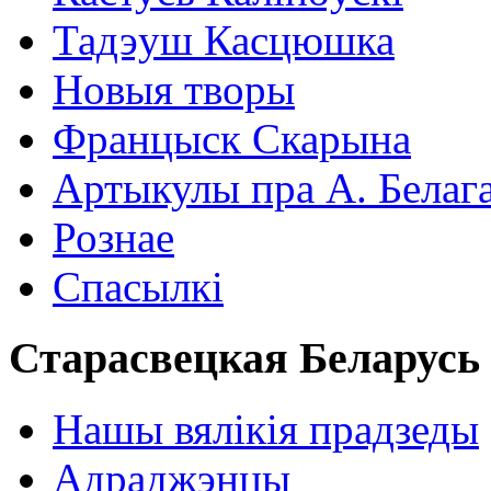
Тадэуш Касцюшка
Новыя творы
Францыск Скарына
Артыкулы пра А. Белаг
Рознае
Спасылкі
Старасвецкая Беларусь
Нашы вялікія прадзеды
Адраджэнцы