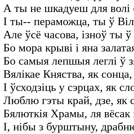
А ты не шкадуеш для волі 
І ты-- пераможца, ты ў Віл
Але ўсё часова, ізноў ты ў
Бо мора крыві і яна залата
Бо самыя лепшыя леглі ў 
Вялікае Княства, як сонца,
І ўсходзіць у сэрцах, як с
Люблю гэты край, дзе, як 
Бялюткія Храмы, ля вёса
І, нібы з бурштыну, драбн