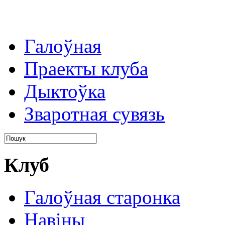
Галоўная
Праекты клуба
Дыктоўка
Зваротная сувязь
Клуб
Галоўная старонка
Навіны