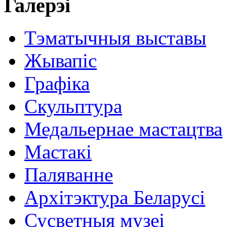
Галерэі
Тэматычныя выставы
Жывапіс
Графіка
Скульптура
Медальернае мастацтва
Мастакі
Паляванне
Архітэктура Беларусі
Сусветныя музеі