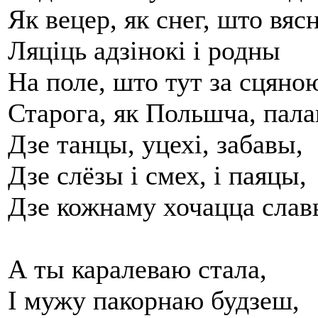
Як вецер, як снег, што вяс
Ляціць адзінокі і родны
На поле, што тут за сцяно
Старога, як Польшча, пала
Дзе танцы, уцехі, забавы,
Дзе слёзы і смех, і паяцы,
Дзе кожнаму хочацца сла
А ты каралеваю стала,
І мужу пакорнаю будзеш,