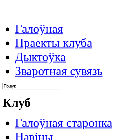
Галоўная
Праекты клуба
Дыктоўка
Зваротная сувязь
Клуб
Галоўная старонка
Навіны