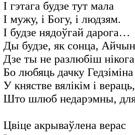
І гэтага будзе тут мала
І мужу, і Богу, і людзям.
І будзе нядоўгай дарога…
Ды будзе, як сонца, Айчын
Дзе ты не разлюбіш нікога
Бо любяць дачку Гедзіміна
У княстве вялікім і вераць,
Што шлюб недарэмны, дл
Цвіце акрываўлена верас