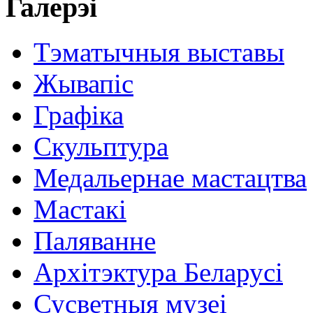
Галерэі
Тэматычныя выставы
Жывапіс
Графіка
Скульптура
Медальернае мастацтва
Мастакі
Паляванне
Архітэктура Беларусі
Сусветныя музеі