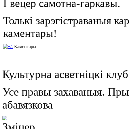
І вецер самотна-гаркавы.
Толькі зарэгістраваныя ка
каментары!
Каментары
Культурна асветнiцкi клу
Усе правы захаваныя. Пр
абавязкова