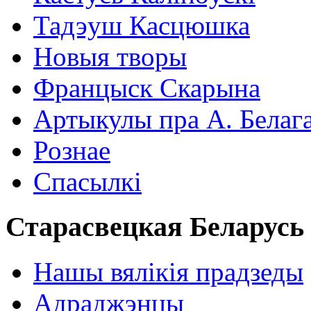
Тадэуш Касцюшка
Новыя творы
Францыск Скарына
Артыкулы пра А. Белаг
Рознае
Спасылкі
Старасвецкая Беларусь
Нашы вялікія прадзеды
Адраджэнцы