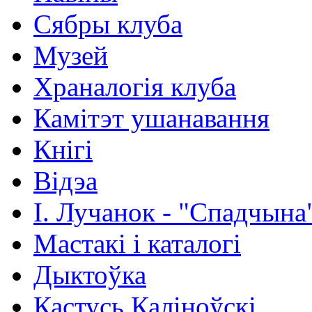
Сябры клуба
Музей
Храналогія клуба
Камітэт ушанавання
Кнігі
Відэа
І. Лучанок - "Спадчына
Мастакі i каталогi
Дыктоўка
Кастусь Каліноўскі