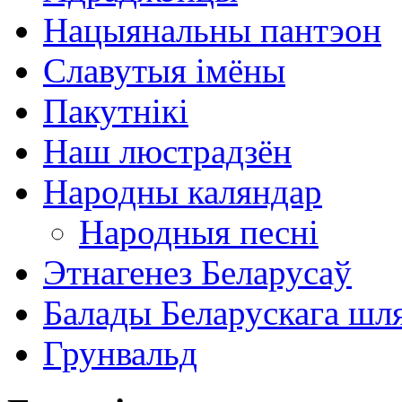
Нацыянальны пантэон
Славутыя імёны
Пакутнікі
Наш люстрадзён
Народны каляндар
Народныя песні
Этнагенез Беларусаў
Балады Беларускага шл
Грунвальд