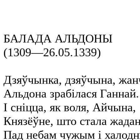
БАЛАДА АЛЬДОНЫ
(1309—26.05.1339)
Дзяўчынка, дзяўчына, ж
Альдона зрабілася Ганнай.
І сніцца, як воля, Айчына,
Князёўне, што стала жада
Пад небам чужым і халод