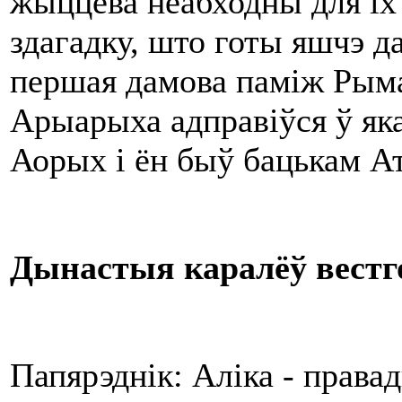
жыццёва неабходны для іх 
здагадку, што готы яшчэ да
першая дамова паміж Рымам
Арыарыха адправіўся ў яка
Аорых і ён быў бацькам А
Дынастыя каралёў вестг
Папярэднік: Аліка - правад