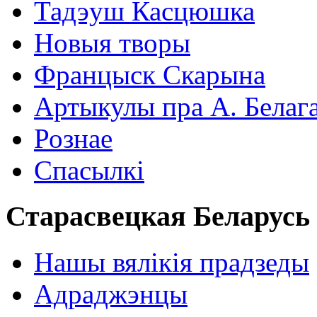
Тадэуш Касцюшка
Новыя творы
Францыск Скарына
Артыкулы пра А. Белаг
Рознае
Спасылкі
Старасвецкая Беларусь
Нашы вялікія прадзеды
Адраджэнцы