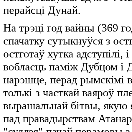
перайсці Дунай.
На трэці год вайны (369 г
спачатку сутыкнуўся з ост
остготаў хутка адступілі, 
вобласць паміж Дубцом і Д
нарэшце, перад рымскімі в
толькі з часткай ваяроў пл
вырашальнай бітвы, якую я
пад правадырствам Атанар
"суддзя" пачаў перамовы 