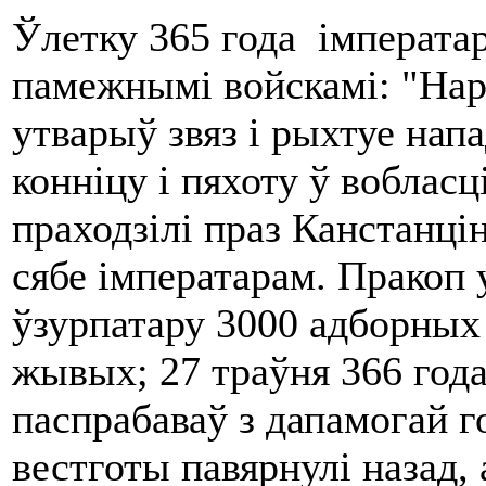
Ўлетку 365 года імперата
памежнымі войскамі: "Наро
утварыў звяз і рыхтуе напа
конніцу і пяхоту ў вобласц
праходзілі праз Канстанцін
сябе імператарам. Пракоп 
ўзурпатару 3000 адборных 
жывых; 27 траўня 366 года
паспрабаваў з дапамогай г
вестготы павярнулі назад,