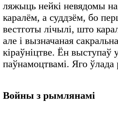
ляжыць нейкі невядомы нам
каралём, а суддзём, бо пер
вестготы лічылі, што кара
але і вызначаная сакраль
кіраўніцтве. Ён выступаў у
паўнамоцтвамі. Яго ўлада 
Войны з рымлянамі