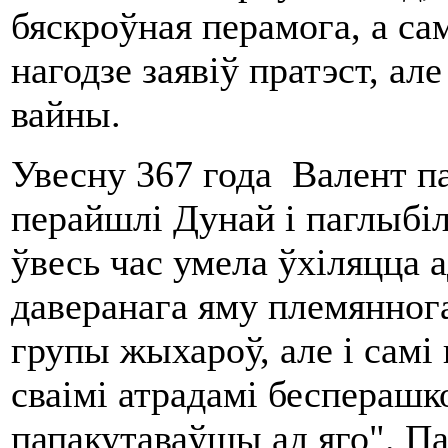
бяскроўная перамога, а са
нагодзе заявіў пратэст, а
вайны.
Увесну 367 года Валент п
перайшлі Дунай і паглыбі
ўвесь час умела ўхіляцца 
даверанага яму племянног
групы жыхароў, але і самі
сваімі атрадамі бесперашк
папакутаваўшы ад яго". Па