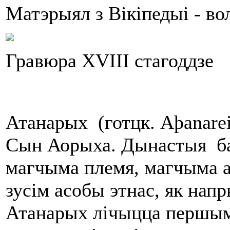
Матэрыял з Вікіпедыі - в
Гравюра XVIII стагоддзе
Атанарых (готцк. Aþanareik
Сын Аорыха. Дынастыя балт
магчыма племя, магчыма ад
зусім асобы этнас, як нап
Атанарых лічыцца першым 