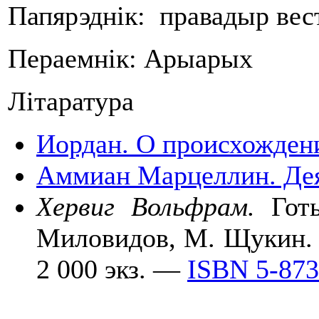
Папярэднік: правадыр вест
Пераемнік: Арыарых
Літаратура
Иордан. О происхождени
Аммиан Марцеллин. Де
Хервиг Вольфрам.
Готы
Миловидов, М. Щукин. 
2 000 экз. —
ISBN 5-873