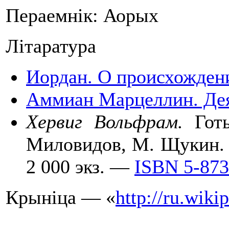
Пераемнік: Аорых
Літаратура
Иордан. О происхождени
Аммиан Марцеллин. Де
Хервиг Вольфрам.
Готы
Миловидов, М. Щукин. 
2 000 экз. —
ISBN 5-873
Крыніца — «
http://ru.wiki