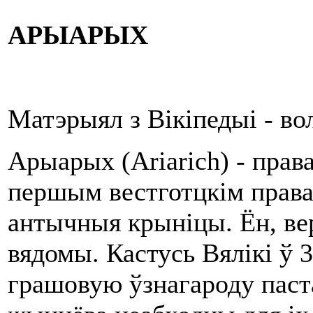
АРЫАРЫХ
Матэрыял з Вікіпедыі - в
Арыарых (Ariarich) - прав
першым вестготцкім правад
антычныя крыніцы. Ён, вер
вядомы. Кастусь Вялікі ў 3
грашовую ўзнагароду паст