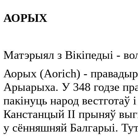
АОРЫХ
Матэрыял з Вікіпедыі - в
Аорых (Aorich) - правадыр 
Арыарыха. У 348 годзе пр
пакінуць народ вестготаў 
Канстанцый II прыняў выгн
у сённяшняй Балгарыі. Тут