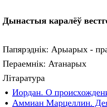
Дынастыя каралёў вестг
Папярэднік: Арыарых - пра
Пераемнік: Атанарых
Літаратура
Иордан. О происхождени
Аммиан Марцеллин. Де