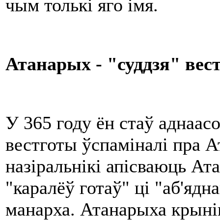
чым толькі яго імя.
Атанар
ы
х
- "суддзя" вес
У 365 году ён стаў аднаас
вестготы ўспаміналі пра А
назіральнікі апісваюць Ат
"каралёў готаў" ці "аб'ядн
манарха. Атанарыха крыні