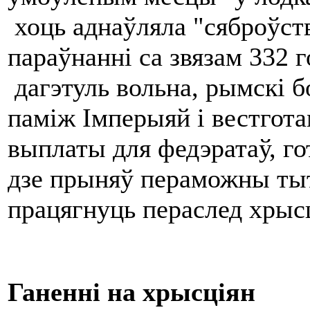
хоць аднаўляла "сяброўст
параўнанні са звязам 332 г
дагэтуль вольна, рымскі 
паміж Імперыяй і вестгота
выплаты для федэратаў, го
дзе прыняў пераможны тыту
працягнуць пераслед хрыс
Ганенні на хрысціян