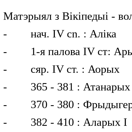
Матэрыял з Вікіпедыі - в
- нач. IV cn. : Аліка
- 1-я палова IV ст: Ар
- сяр. IV ст. : Аорых
- 365 - 381 : Атанарых
- 370 - 380 : Фрыдыге
- 382 - 410 : Аларых I