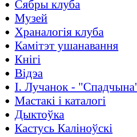
Сябры клуба
Музей
Храналогія клуба
Камітэт ушанавання
Кнігі
Відэа
І. Лучанок - "Спадчына
Мастакі i каталогi
Дыктоўка
Кастусь Каліноўскі