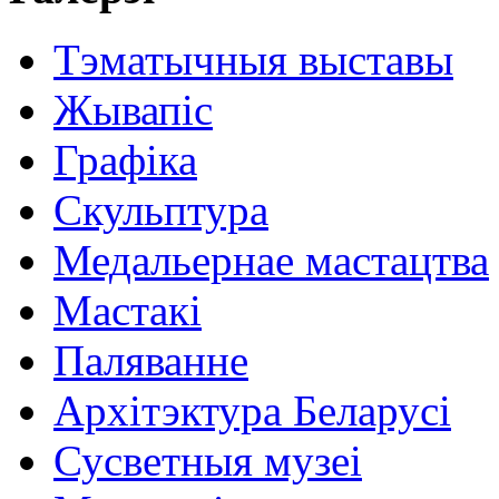
Тэматычныя выставы
Жывапіс
Графіка
Скульптура
Медальернае мастацтва
Мастакі
Паляванне
Архітэктура Беларусі
Сусветныя музеі