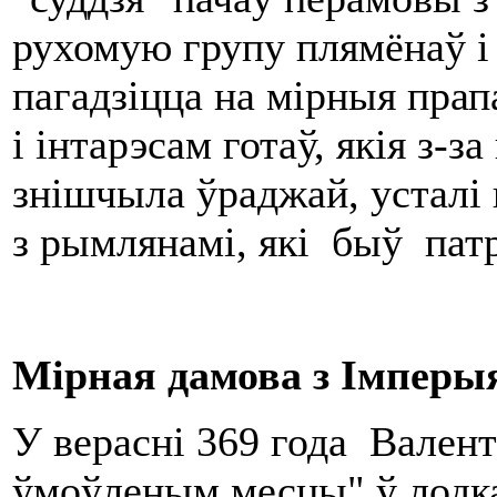
рухомую групу плямёнаў і 
пагадзіцца на мірныя прап
і інтарэсам готаў, якія з-
знішчыла ўраджай, усталі 
з рымлянамі, які быў пат
Мірная дамова з Імперы
У верасні 369 года Вален
ўмоўленым месцы" ў лодках