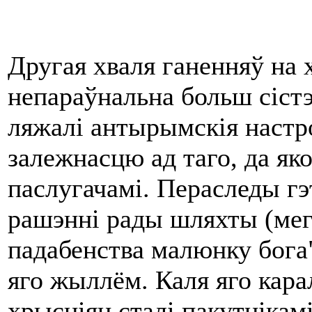
Другая хваля ганенняў на х
непараўнальна больш сістэ
ляжалі антырымскія настро
залежнасцю ад таго, да як
паслугачамі. Пераследы гэ
рашэнні рады шляхты (мегі
падабенства малюнку бога"
яго жыллём. Каля яго карал
хрысціян сталі пакутнікамі