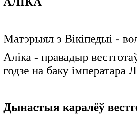
АЛІКА
Матэрыял з Вікіпедыі - в
Аліка - правадыр вестготаў,
годзе на баку імператара Л
Дынастыя каралёў вестг