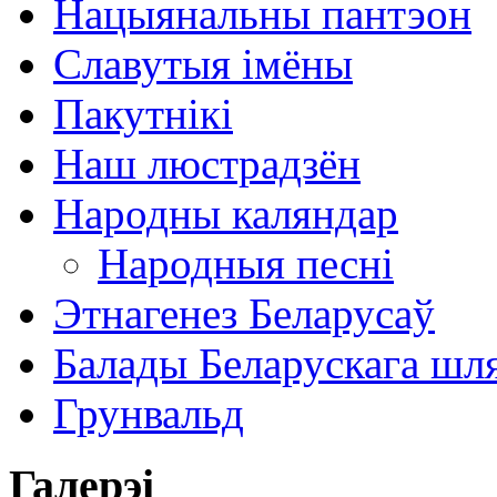
Нацыянальны пантэон
Славутыя імёны
Пакутнікі
Наш люстрадзён
Народны каляндар
Народныя песні
Этнагенез Беларусаў
Балады Беларускага шл
Грунвальд
Галерэі