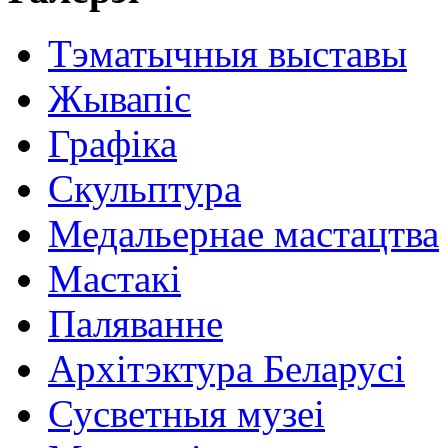
Тэматычныя выставы
Жывапіс
Графіка
Скульптура
Медальернае мастацтва
Мастакі
Паляванне
Архітэктура Беларусі
Сусветныя музеі