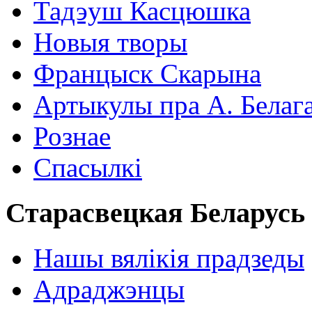
Тадэуш Касцюшка
Новыя творы
Францыск Скарына
Артыкулы пра А. Белаг
Рознае
Спасылкі
Старасвецкая Беларусь
Нашы вялікія прадзеды
Адраджэнцы