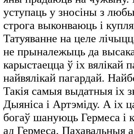
уступаць у зносіны з лю
строга выконваюць і купля
Татуяванне на целе лічыцц
не прыналежыць да высакар
карыстаецца ў іх вялікай 
найвялікай пагардай. Найб
Такія самыя выдатныя іх з
Дыяніса і Артэміду. А іх ц
богаў шануюць Гермеса і кл
ад Гермеса. Пахавальныя 