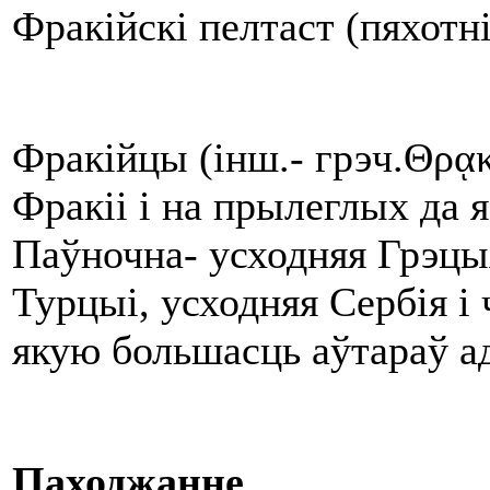
Фракійскі пелтаст (пяхотні
Фракійцы (інш.- грэч.Θρᾳκό
Фракіі і на прылеглых да 
Паўночна- усходняя Грэцыя
Турцыі, усходняя Сербія і 
якую большасць аўтараў ад
Паходжанне