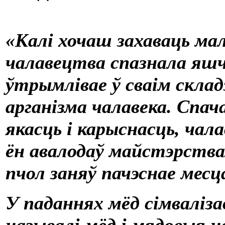
«Кал
i
хочаш захаваць ма
чалавецтва спазнала яшч
ўтрымл
i
вае ў сва
i
м склад
арган
i
зма чалавека. Спач
якасць
i
карыснасць, чала
ён авалодаў майстэрств
пчол заняў пачэснае месц
У паданнях мёд с
i
мвал
i
за