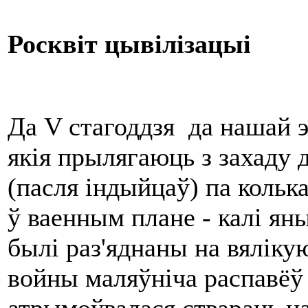
Росквіт цывілізацыі
Да V стагоддзя да нашай э
якія прылягаюць з захаду д
(пасля індыйцаў) па кольк
ў ваенным плане - калі я
былі раз'яднаны на вяліку
войны маляўніча распавёў