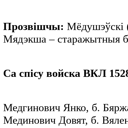
Прозвішчы:
Мёдушэўскі (
Мядэкша – старажытныя б
Са спісу войска ВКЛ 1528
Медгинович Янко, б. Бярж
Мединович Довят, б. Вялен