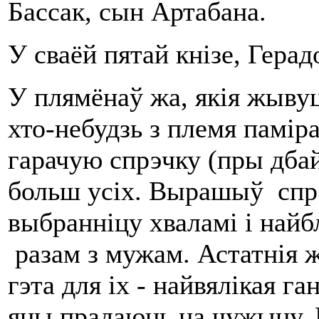
Бассак, сын Артабана.
У сваёй пятай кнізе, Герад
У плямёнаў жа, якія жывуц
хто-небудзь з племя паміра
гарачую спрэчку (пры дба
больш усіх. Вырашыў спр
выбранніцу хваламі і найбл
разам з мужам. Астатнія ж
гэта для іх - найвялікая г
яны прадаюць на чужыну. 