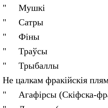
" Мушкі
" Сатры
" Фіны
" Траўсы
" Трыбаллы
Не цалкам фракійскія пля
" Агафірсы (Скіфска-фра