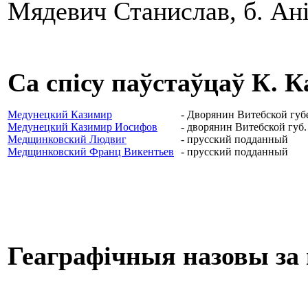
Мядевич Станислав, б. Анi
Са спісу паўстаўцаў К. К
Медунецкий Казимир
- Дворянин Витебской гу
Медунецкий Казимир Иосифов
- дворянин Витебской губ.
Медщинковский Людвиг
- прусский подданный
Медщинковский Франц Викентьев
- прусский подданный
Геаграфічныя назовы за