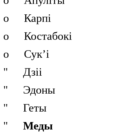
o Апуліты
o Карпі
o Костабокі
o Сук’і
" Дзіі
" Эдоны
" Геты
"
Меды