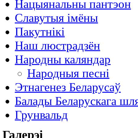
Нацыянальны пантэон
Славутыя імёны
Пакутнікі
Наш люстрадзён
Народны каляндар
Народныя песні
Этнагенез Беларусаў
Балады Беларускага шл
Грунвальд
Галерэі