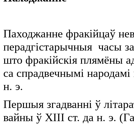
Паходжанне фракійцаў невя
перадгістарычныя часы за
што фракійскія плямёны а
са спрадвечнымі народамі 
н. э.
Першыя згадванні ў літара
вайны ў XIII ст. да н. э. (Г