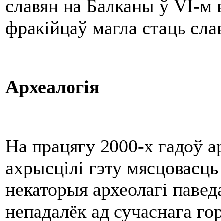
славян на Балканы ў VI-м 
фракійцаў магла стаць сла
Археалогія
На працягу 2000-х гадоў ар
ахрысцілі гэту мясцовасць
некаторыя археолагі павед
непадалёк ад сучаснага го