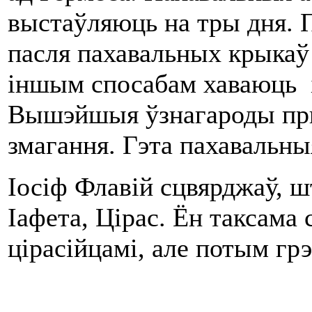
выстаўляюць на тры дня. 
пасля пахавальных крыкаў
іншым спосабам хаваюць і
Вышэйшыя ўзнагароды прыз
змагання. Гэта пахавальны
Іосіф Флавій сцвярджаў, 
Іафета, Цірас. Ён таксама
цірасійцамі, але потым грэ