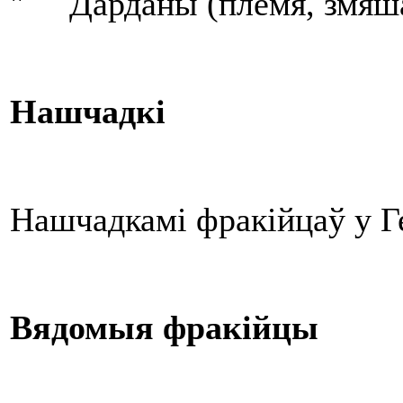
" Дарданы (племя, змяшан
Нашчадкі
Нашчадкамі фракійцаў у Г
Вядомыя фракійцы