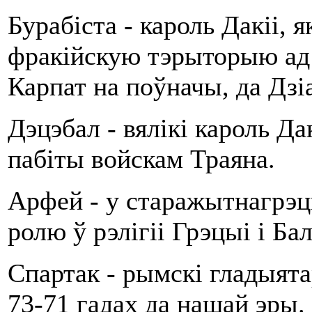
Бурабіста - кароль Дакіі, 
фракійскую тэрыторыю ад с
Карпат на поўначы, да Дзі
Дэцэбал - вялікі кароль Да
пабіты войскам Траяна.
Арфей - у старажытнагрэцк
ролю ў рэлігіі Грэцыі і Ба
Спартак - рымскі гладыята
73-71 гадах да нашай эры.