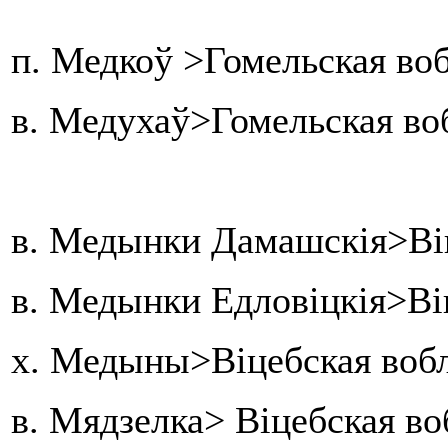
п. Медкоў >Гомельская во
в. Медухаў>Гомельская во
в. Медынки Дамашскія>Віц
в. Медынки Едловіцкія>Ві
х. Медыны>Віцебская вобл
в. Мядзелка> Віцебская во