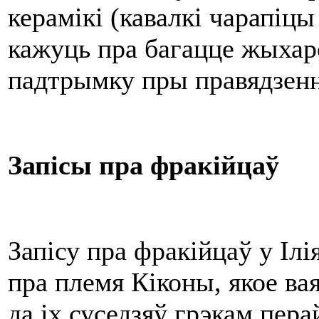
керамікі (кавалкі чарапіцы
кажуць пра багацце жыхаро
падтрымку пры правядзенн
Запісы пра фракійцаў
Запісу пра фракійцаў у Іл
пра племя Кіконы, якое вая
да іх суседзяў грэкам пера