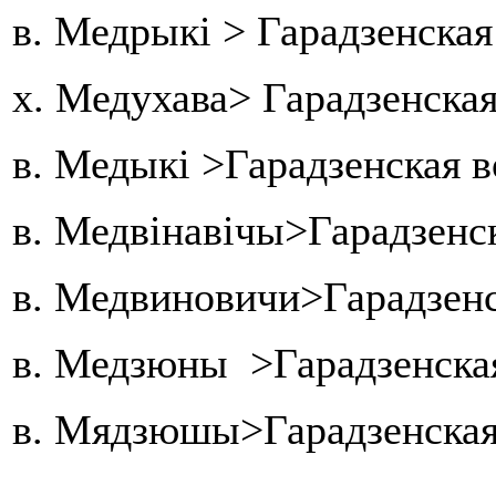
в. Медрыкі > Гарадзенская
х. Медухава> Гарадзенская
в. Медыкі >Гарадзенская в
в. Медвінавічы>Гарадзенс
в. Медвиновичи>Гарадзенс
в. Медзюны >Гарадзенская
в. Мядзюшы>Гарадзенская 