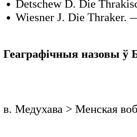
Detschew D. Die Thrakis
Wiesner J. Die Thraker. —
Геаграфічныя назовы ў Б
в. Медухава > Менская воб