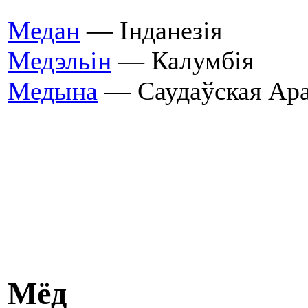
Медан
— Інданезія
Медэльін
— Калумбія
Медына
— Саудаўская Ара
Мёд