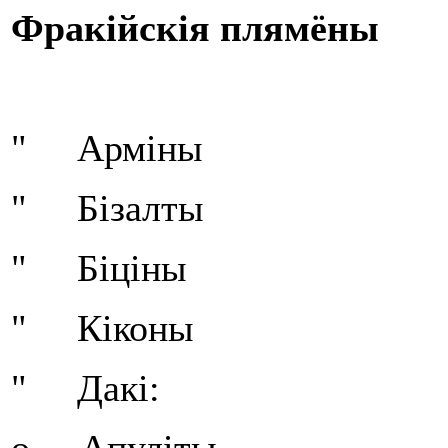
Фракійскія плямёны
" Арміны
" Бізалты
" Біціны
" Кіконы
" Дакі: