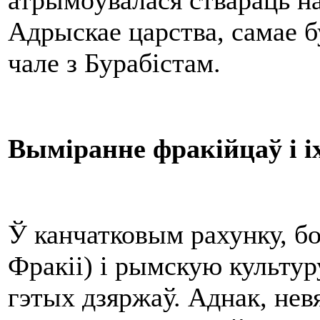
атрымоўвалася ствараць на
Адрыскае царства, самае бу
чале з Бурабістам.
Выміранне фракійцаў і і
Ў канчатковым рахунку, бо
Фракіі) і рымскую культуру 
гэтых дзяржаў. Аднак, невя