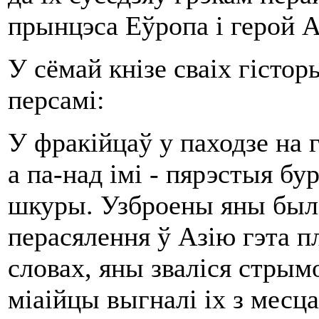
прынцэса Еўропа і герой 
У сёмай кнізе сваіх гісто
персамі:
У фракійцаў у паходзе на г
а па-над імі - пярэстыя бу
шкуры. Узброены яны былі
перасялення ў Азію гэта п
словах, яны зваліся стрым
міаійцы выгналі іх з месц