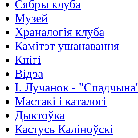
Сябры клуба
Музей
Храналогія клуба
Камітэт ушанавання
Кнігі
Відэа
І. Лучанок - "Спадчына
Мастакі i каталогi
Дыктоўка
Кастусь Каліноўскі