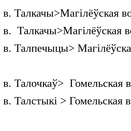
в. Талкачы>Магілёўская в
в. Талкачы>Магілёўская в
в. Талпечыцы> Магілёўска
в. Талочкаў> Гомельская в
в. Талстыкі > Гомельская 