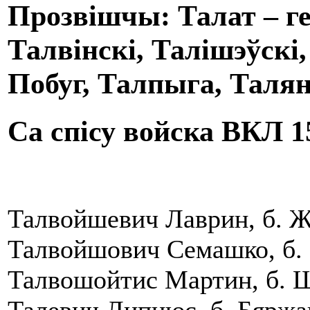
Прозвішчы: Талат – ге
Талвінскі, Талішэўскі
Побуг, Талпыга, Талян
Са спісу войска ВКЛ 1
Талвойшевич Лаврин, б. Ж
Талвойшович Семашко, б. 
Талвошойтис Мартин, б. Ш
Талевич Липнюс, б. Бяржа