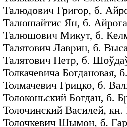
Талюдович Григор, б. Айро
Талюшайтис Ян, б. Айрога
Талюшович Микут, б. Келм
Талятович Лаврин, б. Выса
Талятович Петр, б. Шоўдаў
Толкачевича Богдановая, б.
Толмачевич Грицко, б. Вал
Толоконьский Богдан, б. Бр
Толочинский Василей, кн. 
Толочкевич Шымон, б. Гаро