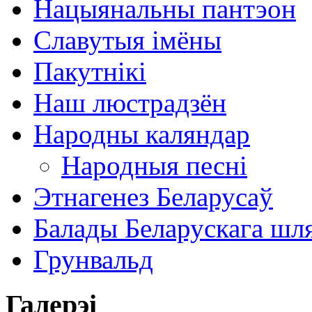
Нацыянальны пантэон
Славутыя імёны
Пакутнікі
Наш люстрадзён
Народны каляндар
Народныя песні
Этнагенез Беларусаў
Балады Беларускага шл
Грунвальд
Галерэі