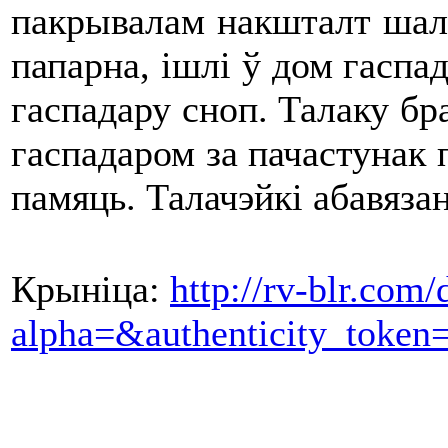
пакрывалам накшталт шаля,
папарна, ішлі ў дом гаспад
гаспадару сноп. Талаку бра
гаспадаром за пачастунак 
памяць. Талачэйкі абавяза
Крыніца:
http://rv-blr.com/
alpha=&authenticity_toke