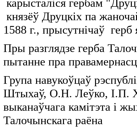
карысталіся гербам "Друцк
князёў Друцкіх па жаночай
1588 г., прысутнічаў герб
Пры разглядзе герба Талоч
пытанне пра правамернасц
Група навукоўцаў рэспублі
Штыхаў, О.Н. Леўко, І.П. 
выканаўчага камітэта і жы
Талочынскага раёна