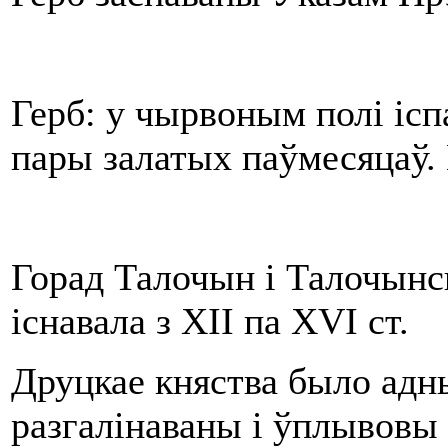
Герб: у чырвоным полі ісп
пары залатых паўмесяцаў. В
Горад Талочын і Талочынск
існавала з XII па XVI ст.
Друцкае княства было адны
разгалінаваны і ўплывовы 