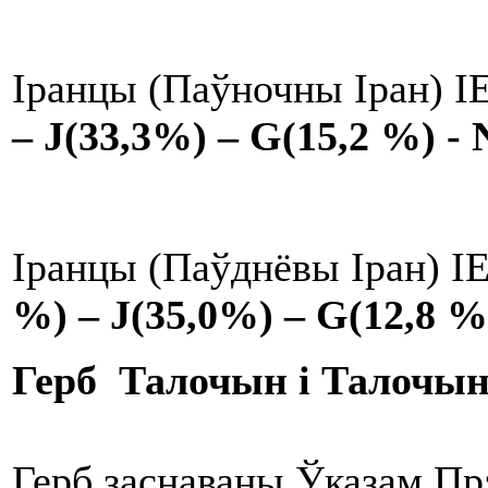
Іранцы (Паўночны Іран) ІЕ
–
J
(33,3%)
–
G
(15,2 %)
-
Іранцы (Паўднёвы Іран) ІЕ
%)
–
J
(35,0%)
–
G
(12,8 %
Герб Талочын і Талочын
Герб заснаваны Ўказам Прэ