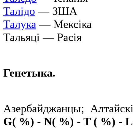
Талідо
— ЗША
Талука
— Мексіка
Тальяці — Расія
Генетыка.
Азербайджанцы; Алтайскі
G
( %) -
N
( %) -
T
( %) -
L