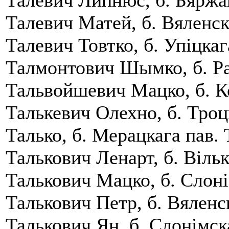
Талевич Матей, б. Вяленск
Талевич Товтко, б. Упiцкаг
Талмонтович Шымко, б. Рад
Тальвойшевич Мацко, б. К
Талькевич Олехно, б. Троцк
Талько, б. Мерацкага пав. 
Талькович Ленарт, б. Вiльк
Талькович Мацко, б. Слонiм
Талькович Петр, б. Вяленс
Талькович Ян, б. Слонiмска