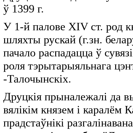
ў 1399 г.
У 1-й палове XIV ст. род к
шляхты рускай (г.зн. белар
пачало распадацца ў сувяз
роля тэрытарыяльнага цэнт
-Талочынскіх.
Друцкія прыналежалі да вы
вялікім князем і каралём К
прадстаўнікі разгалінаван