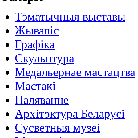
Тэматычныя выставы
Жывапіс
Графіка
Скульптура
Медальернае мастацтва
Мастакі
Паляванне
Архітэктура Беларусі
Сусветныя музеі