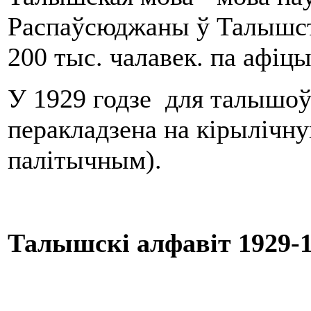
Распаўсюджаны ў Талышста
200 тыс. чалавек. па афіц
У 1929 годзе для талышоў
перакладзена на кірылічну
палітычным).
Талышскі алфавіт 1929-1