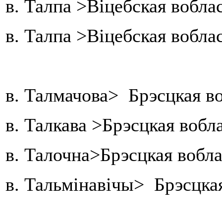
в. Талпа >Віцебская вобла
в. Талпа >Віцебская вобла
в. Талмачова> Брэсцкая в
в. Талкава >Брэсцкая вобл
в. Талочна>Брэсцкая вобл
в. Тальмінавічы> Брэсцка