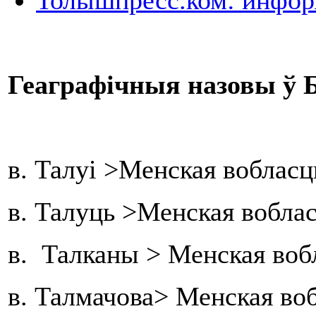
Толышпресс.ком: инфор
Геаграфічныя назовы ў Б
в. Талуі >Менская воблас
в. Талуць >Менская вобла
в. Талканы > Менская воб
в. Талмачова> Менская во