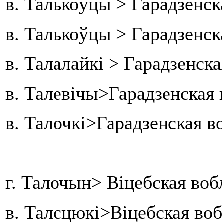
в. Талькоўцы > Гарадзенск
в. Талькоўцы > Гарадзенс
в. Талалайкі > Гарадзенска
в. Талевічы>Гарадзенская 
в. Талочкі>Гарадзенская 
г. Талочын> Віцебская воб
в. Талсцюкі>Віцебская во