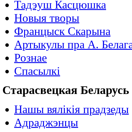
Тадэуш Касцюшка
Новыя творы
Францыск Скарына
Артыкулы пра А. Белаг
Рознае
Спасылкі
Старасвецкая Беларусь
Нашы вялікія прадзеды
Адраджэнцы