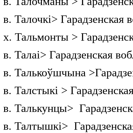
в. Талочманы > Гарадзенск
в. Талочкі> Гарадзенская 
х. Тальмонты > Гарадзенс
в. Талаі> Гарадзенская во
в. Талькоўшчына >Гарадзе
в. Талстыкі > Гарадзенска
в. Талькунцы> Гарадзенск
в. Талтышкі> Гарадзенска