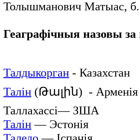
Толышманович Матыас, б. Д
Геаграфічныя назовы за
Талдыкорган
- Казахстан
Талін
(Թալին) - Арменія
Таллахассі— ЗША
Талін
— Эстонія
Таледо
— Іспанія