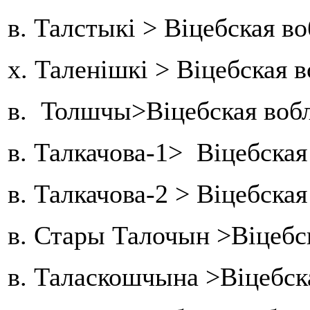
в. Талстыкі > Віцебская в
х. Таленішкі > Віцебская в
в. Толшчы>Віцебская воб
в. Талкачова-1> Віцебска
в. Талкачова-2 > Віцебска
в. Стары Талочын >Віцебс
в. Таласкошчына >Віцебск