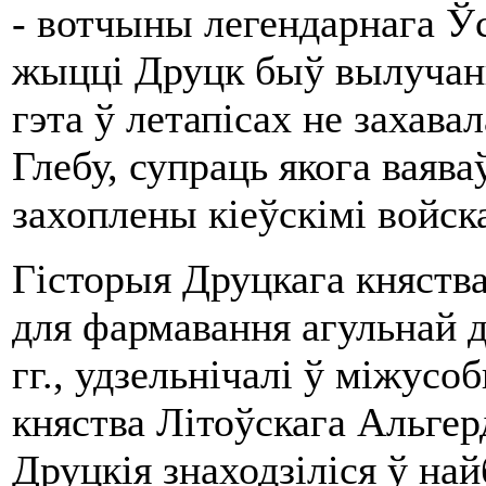
- вотчыны легендарнага Ўс
жыцці Друцк быў вылучаны
гэта ў летапісах не захава
Глебу, супраць якога ваява
захоплены кіеўскімі войск
Гісторыя Друцкага княства 
для фармавання агульнай д
гг., удзельнічалі ў міжусо
княства Літоўскага Альгер
Друцкія знаходзіліся ў най