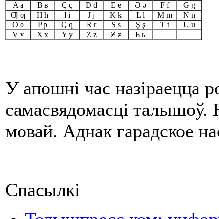
A a
B в
Ç ç
D d
E e
Ә ә
F f
G g
Ƣ ƣ
H h
I i
J j
K k
L l
M m
N n
O o
P p
Q q
R r
S s
Ş ş
T t
U u
V v
X x
Y y
Z z
Ƶ ƶ
Ь ь
У апошні час назіраецца р
самасвядомасці талышоў. 
мовай. Аднак гарадское на
Спасылкі