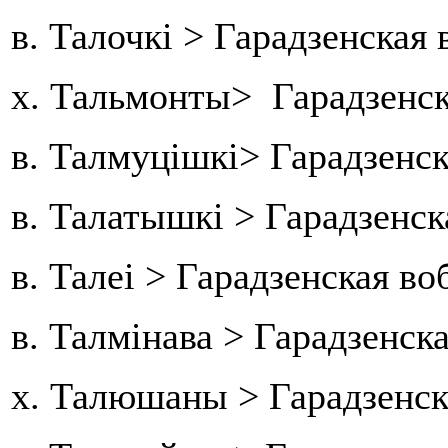
в. Талочкі > Гарадзенская
х. Тальмонты> Гарадзенск
в. Талмуцішкі> Гарадзенс
в. Талатышкі > Гарадзенс
в. Талеі > Гарадзенская 
в. Талмінава > Гарадзенск
х. Талюшаны > Гарадзенск