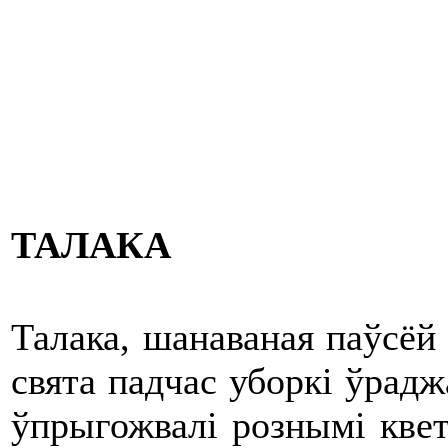
ТАЛАКА
Талака, шанаваная паўсёй 
свята падчас уборкі ўрадж
ўпрыгожвалі рознымі квет