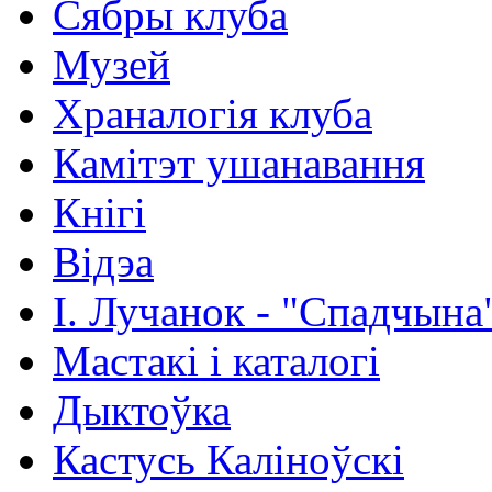
Сябры клуба
Музей
Храналогія клуба
Камітэт ушанавання
Кнігі
Відэа
І. Лучанок - "Спадчына
Мастакі i каталогi
Дыктоўка
Кастусь Каліноўскі