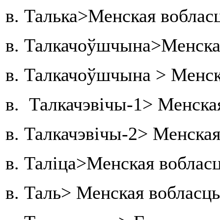
в. Талька>Менская вобласц
в. Талкачоўшчына>Менская
в. Талкачоўшчына > Менск
в. Талкачэвічы-1> Менска
в. Талкачэвічы-2> Менская
в. Таліца>Менская вобласц
в. Таль> Менская вобласц