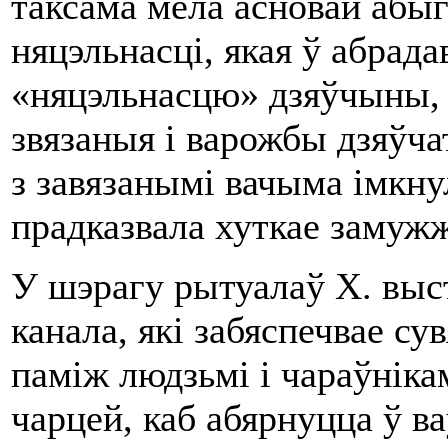
таксама мела асновай абыг
няцэльнасцi, якая ў абрада
«няцэльнасцю» дзяўчыны, 
звязаныя i варожбы дзяўчат
з завязанымi вачыма iмкну
прадказвала хуткае замуж
У шэрагу рытуалаў Х. выс
канала, якi забяспечвае с
памiж людзьмi i чараўнiкам
чарцей, каб абярнуцца ў ва