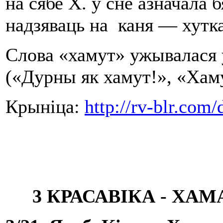
на сябе Х. у сне азначала 
надзяваць на каня — хутк
Слова «хамут» ужывалася 
(«Дурны як хамут!», «Хаму
Крыніца:
http://rv-blr.com
3 КРАСАВІКА - ХА