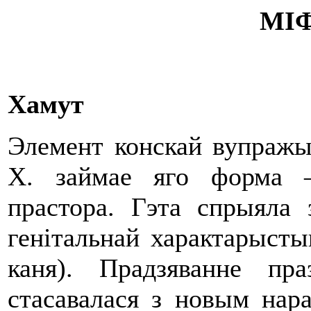
МІ
Хамут
Элемент конскай вупражы.
Х. займае яго форма —
прастора. Гэта спрыяла 
генiтальнай характарысты
каня). Прадзяванне п
стасавалася з новым нар