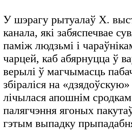
У шэрагу рытуалаў Х. выс
канала, якi забяспечвае с
памiж людзьмi i чараўнiкам
чарцей, каб абярнуцца ў ва
верылі ў магчымасць паба
збiралiся на «дзядоўскую»
лiчылася апошнiм сродкам
палягчэння ягоных пакутаў
гэтым выпадку прыпадабнял