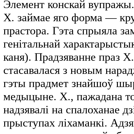
Элемент конскай вупражы. 
Х. займае яго форма — кру
прастора. Гэта спрыяла за
генiтальнай характарыстык
каня). Прадзяванне праз Х
стасавалася з новым нарад
гэты прадмет знайшоў шы
медыцыне. Х., пажадана то
надзявалi на спалоханае дз
прыступах лiхаманкi. Адзя