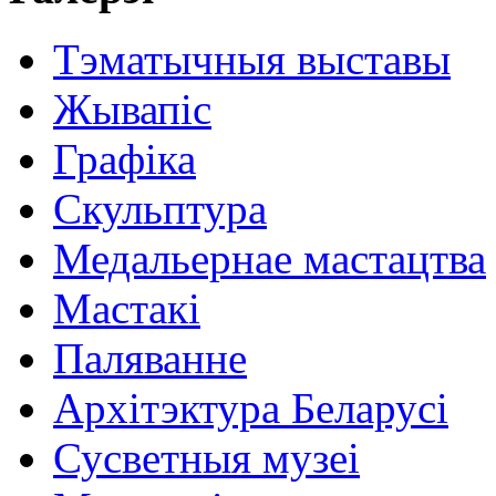
Тэматычныя выставы
Жывапіс
Графіка
Скульптура
Медальернае мастацтва
Мастакі
Паляванне
Архітэктура Беларусі
Сусветныя музеі