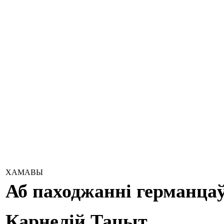
ХАМАВЫ
Аб паходжанні германцаў
Карнелій Тацыт.