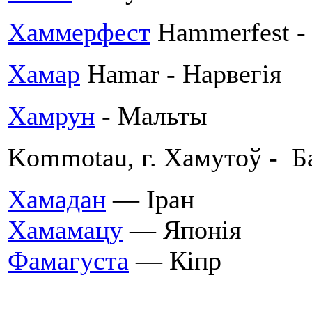
Хаммерфест
Hammerfest -
Хамар
Hamar - Нарвегія
Хамрун
- Мальты
Kommotau, г. Хамутоў - Б
Хамадан
— Іран
Хамамацу
— Японія
Фамагуста
— Кіпр