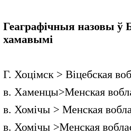
Геаграфічныя назовы ў Б
хамавымі
Г. Хоцімск > Віцебская во
в. Хаменцы>Менская вобла
в. Хомічы > Менская вобл
в. Хомічы >Менская вобла