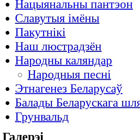
Нацыянальны пантэон
Славутыя імёны
Пакутнікі
Наш люстрадзён
Народны каляндар
Народныя песні
Этнагенез Беларусаў
Балады Беларускага шл
Грунвальд
Галерэі