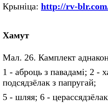
Крыніца:
http://rv-blr.co
Хамут
Мал. 26. Камплект аднакон
1 - аброць з павадамі; 2 - х
подсядзёлак з папругай;
5 - шляя; 6 - церассядзёла