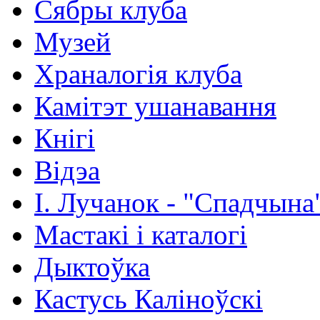
Сябры клуба
Музей
Храналогія клуба
Камітэт ушанавання
Кнігі
Відэа
І. Лучанок - "Спадчына
Мастакі i каталогi
Дыктоўка
Кастусь Каліноўскі