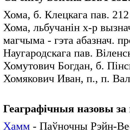
Хома, б. Клецкага пав. 212
Хома, льбучанiн х-р вызна
магчыма - гэта абазнач. пр
Наугародскага пав. Вiленс
Хомутович Богдан, б. Пiнск
Хомякович Иван, п., п. Ва
Геаграфічныя назовы за
Хамм
- Паўночны Рэйн-Ве