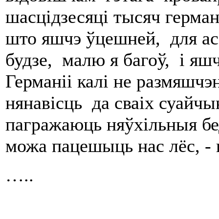
шасцідзесяці тысяч герман
што яшчэ ўцешней, для а
будзе, малю я багоў, і яш
Германіі калі не размяшчэ
нянавісць да сваіх суайчы
пагражаюць няўхільныя бе
можа пацешыць нас лёс, - 
…..