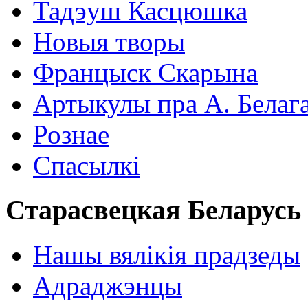
Тадэуш Касцюшка
Новыя творы
Францыск Скарына
Артыкулы пра А. Белаг
Рознае
Спасылкі
Старасвецкая Беларусь
Нашы вялікія прадзеды
Адраджэнцы