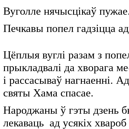
Вуголле нячысцікаў пужае
Печкавы попел гадзіцца ад 
Цёплыя вуглі разам з попел
прыкладвалі да хворага мес
і рассасываў нагнаенні. Ад
святы Хама спасае.
Народжаны ў гэты дзень б
лекаваць ад усякіх хвароб