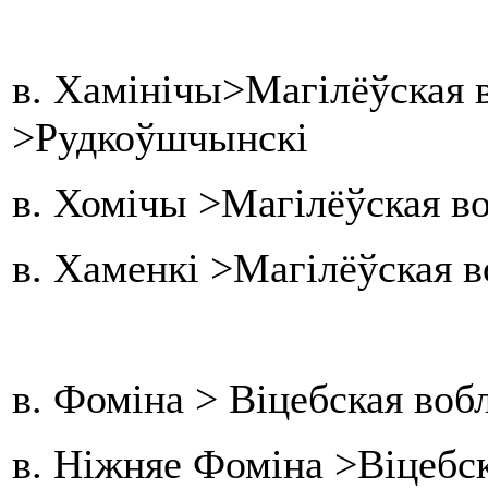
в. Хамінічы>Магілёўская в
>Рудкоўшчынскі
в. Хомічы >Магілёўская в
в. Хаменкі >Магілёўская 
в. Фоміна > Віцебская воб
в. Ніжняе Фоміна >Віцебск