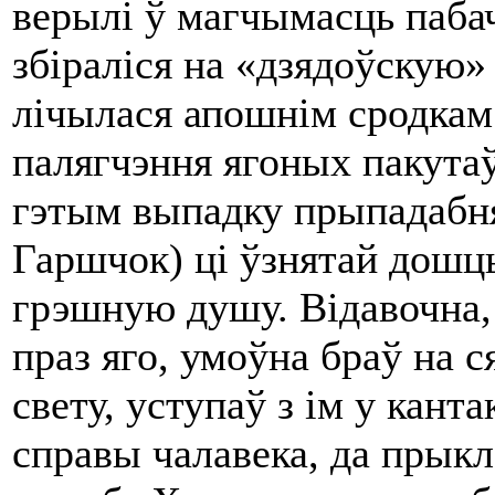
верылі ў магчымасць паба
збiралiся на «дзядоўскую»
лiчылася апошнiм сродкам
палягчэння ягоных пакутаў
гэтым выпадку прыпадабнял
Гаршчок) цi ўзнятай дошцы 
грэшную душу. Відавочна, т
праз яго, умоўна браў на с
свету, уступаў з iм у кант
справы чалавека, да прыкл