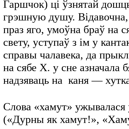
Гаршчок) цi ўзнятай дошцы 
грэшную душу. Відавочна, т
праз яго, умоўна браў на с
свету, уступаў з iм у кант
справы чалавека, да прыкл
на сябе Х. у сне азначала 
надзяваць на каня — хутк
Слова «хамут» ужывалася 
(«Дурны як хамут!», «Хаму