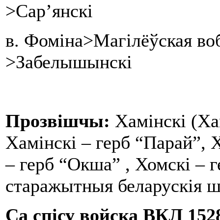
>Сар’янскі
в. Фоміна>Магілёўская во
>Забелышынскі
Прозвішчы:
Хамінскі (Хам
Хамінскі – герб “Парай”, 
– герб “Окша” , Хомскі – 
старажытныя беларускія ш
Са спісу войска ВКЛ 1528