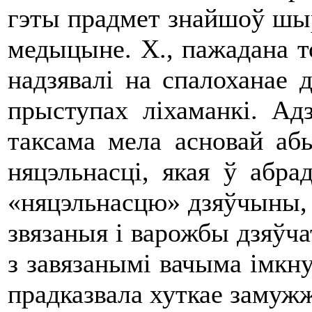
гэты прадмет знайшоў шы
медыцыне. Х., пажадана то
надзявалi на спалоханае д
прыступах лiхаманкi. Ад
таксама мела асновай абы
няцэльнасцi, якая ў абра
«няцэльнасцю» дзяўчыны, 
звязаныя i варожбы дзяўчат
з завязанымi вачыма iмкну
прадказвала хуткае замуж