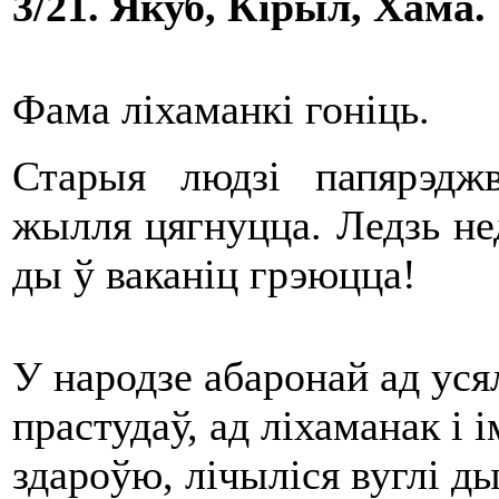
3/21. Якуб, Кірыл, Хама.
Фама ліхаманкі гоніць.
Старыя людзі папярэджв
жылля цягнуцца. Ледзь не
ды ў ваканіц грэюцца!
У народзе абаронай ад уся
прастудаў, ад ліхаманак і
здароўю, лічыліся вуглі д