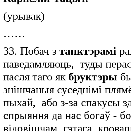
(урывак)
……
33. Побач з
танктэрамі
р
паведамляюць, туды перас
пасля таго як
бруктэры
бы
знішчаныя суседнімі плям
пыхай, або з-за спакусы 
спрыяння да нас богаў - б
відовішчам гэтага кровап