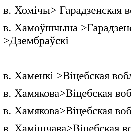
в. Хомічы> Гарадзенская в
в. Хамоўшчына >Гарадзен
>Дзембраўскі
в. Хаменкі >Віцебская воб
в. Хамякова>Віцебская во
в. Хамякова>Віцебская во
в. Хамішчава>Віцебская в