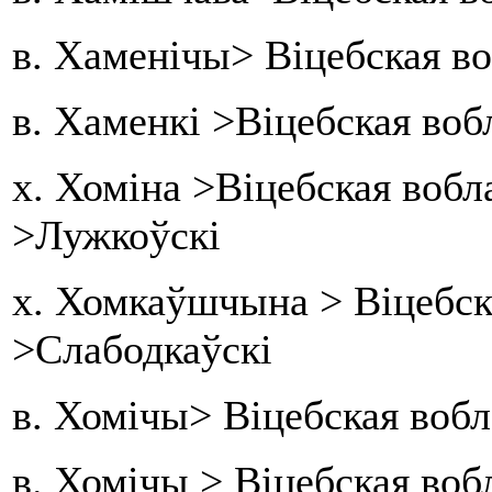
в. Хаменічы> Віцебская в
в. Хаменкі >Віцебская воб
х. Хоміна >Віцебская воб
>Лужкоўскі
х. Хомкаўшчына > Віцебск
>Слабодкаўскі
в. Хомічы> Віцебская воб
в. Хомічы > Віцебская воб