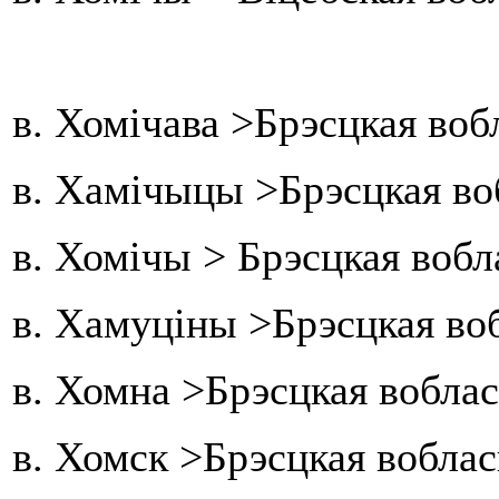
в. Хомічава >Брэсцкая воб
в. Хамічыцы >Брэсцкая во
в. Хомічы > Брэсцкая вобл
в. Хамуціны >Брэсцкая во
в. Хомна >Брэсцкая вобла
в. Хомск >Брэсцкая вобла