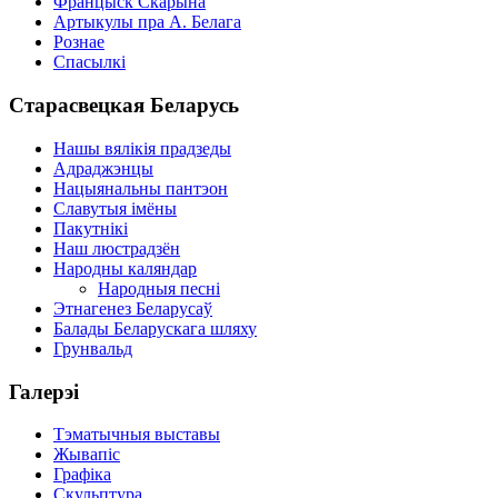
Францыск Скарына
Артыкулы пра А. Белага
Рознае
Спасылкі
Старасвецкая Беларусь
Нашы вялікія прадзеды
Адраджэнцы
Нацыянальны пантэон
Славутыя імёны
Пакутнікі
Наш люстрадзён
Народны каляндар
Народныя песні
Этнагенез Беларусаў
Балады Беларускага шляху
Грунвальд
Галерэі
Тэматычныя выставы
Жывапіс
Графіка
Скульптура