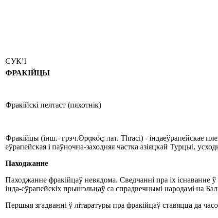
СУК’І
ФРАКІЙЦЫ
Фракійскі пелтаст (пяхотнік)
Фракійцы (інш.- грэч.Θρᾳκός; лат. Thraci) - індаеўрапейскае пл
еўрапейская і паўночна-заходняя частка азіяцкай Турцыі, усход
Паходжанне
Паходжанне фракійцаў невядома. Сведчанні пра іх існаванне 
інда-еўрапейскіх прышэльцаў са спрадвечнымі народамі на Балк
Першыя згадванні ў літаратуры пра фракійцаў ставяцца да часоў Т