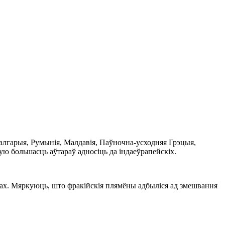
Балгарыя, Румынія, Малдавія, Паўночна-усходняя Грэцыя,
кую большасць аўтараў адносіць да індаеўрапейскіх.
ках. Мяркуюць, што фракійскія плямёны адбыліся ад змешвання