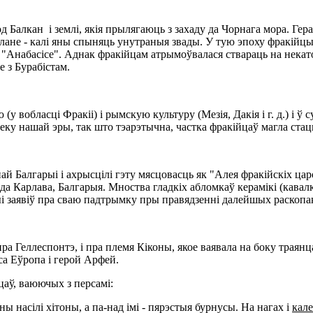
Балкан і землі, якія прылягаюць з захаду да Чорнага мора. Герадо
ане - калі яны спыняць унутраныя звады. У тую эпоху фракійцы
 "Анабасісе". Аднак фракійцам атрымоўвалася ствараць на некат
ле з Бурабістам.
 вобласці Фракіі) і рымскую культуру (Мезія, Дакія і г. д.) і ў 
веку нашай эры, так што тэарэтычна, частка фракійцаў магла стац
ай Балгарыі і ахрысцілі гэту мясцовасць як "Алея фракійскіх цар
да Карлава, Балгарыя. Мноства гладкіх абломкаў керамікі (кавалк
і заявіў пра сваю падтрымку пры правядзенні далейшых раскопа
 Геллеспонтэ, і пра племя Кіконы, якое ваявала на боку траянцаў (
са Еўропа і герой Арфей.
цаў, ваюючых з персамі:
ны насілі хітоны, а па-над імі - пярэстыя бурнусы. На нагах і
кал