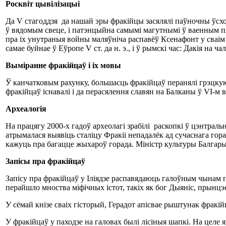
Росквіт цывілізацыі
Да V стагоддзя да нашай эры фракійцы засялялі паўночны ўсход 
ў вядомым свеце, і патэнцыйна самымі магутнымі ў ваенным пл
пра іх унутраныя войны маляўніча распавёў Ксенафонт у сваім
самае буйнае ў Еўропе V ст. да н. э., і ў рымскі час: Дакія на ча
Выміранне фракійцаў і іх мовы
Ў канчатковым рахунку, большасць фракійцаў перанялі грэцкую (у
фракійцаў існавалі і да перасялення славян на Балканы ў VI-м 
Археалогія
На працягу 2000-х гадоў археолагі зрабілі раскопкі ў цэнтральн
атрымалася выявіць сталіцу Фракіі непадалёк ад сучаснага гора
кажуць пра багацце жыхароў горада. Міністр культуры Балгары
Запісы пра фракійцаў
Запісу пра фракійцаў у Іліядзе распавядаюць галоўным чынам пра
перайшло мноства міфічных істот, такіх як бог Дыяніс, прынцэ
У сёмай кнізе сваіх гісторый, Герадот апісвае рыштунак фракій
У фракійцаў у паходзе на галовах былі лісіныя шапкі. На целе я