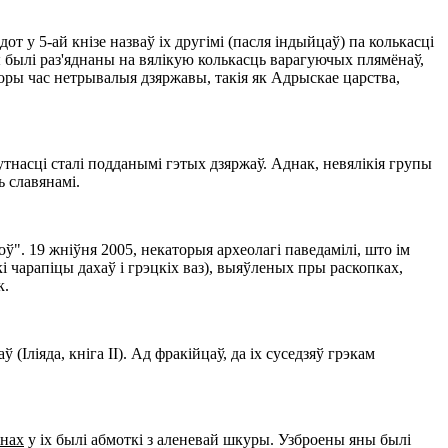
т у 5-ай кнізе назваў іх другімі (пасля індыйцаў) па колькасці
 былі раз'яднаны на вялікую колькасць варагуючых плямёнаў,
оры час нетрывалыя дзяржавы, такія як Адрыскае царства,
сутнасці сталі подданымі гэтых дзяржаў. Аднак, невялікія групы
ь славянамі.
оў". 19 жніўня 2005, некаторыя археолагі паведамілі, што ім
і чарапіцы дахаў і грэцкіх ваз), выяўленых пры раскопках,
к.
Іліяда, кніга II). Ад фракійцаў, да іх суседзяў грэкам
енах
у іх былі абмоткі з аленевай шкуры. Узброены яны былі