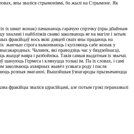
словах, яны зваліся стрымоніямі, бо жылі на Стрымоне. Як
а ўсіх іх шмат жонак) пачынаюць гарачую спрэчку (пры дбайным
валамі і найблізкія сваякі заколваюць яе на магіле і затым
ншых фракійцаў вось якія: дзяцей сваіх яны прадаюць на
ніх жанчын строга выконваюць і купляюць сабе жонак у
высакародных. Чалавек, які праводзіць час у бяздзейнасці,
ь жыццё ваяра і разбойніка. Такія самыя выдатныя іх звычаі.
ў шануюць Гермеса і клянуцца толькі ім. Па іх словах, і самі
ым заколваюць ахвярных жывёл усякага роду і пасля
ўваюць розныя змаганні. Вышэйшыя ўзнагароды прызначаюцца
ва фракійцы зваліся цірасійцамі, але потым грэкі пераназвалі