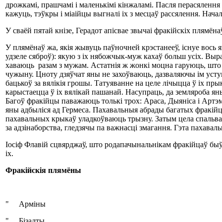
дрожкамі, прашчамі і маленькімі кінжаламі. Пасля перасялення 
кажуць, тэўкры і міаійцы выгналі іх з месцаў рассялення. Нача
У сваёй пятай кнізе, Герадот апісвае звычаі фракійскіх плямёна
У плямёнаў жа, якія жывуць паўночней крэстанееў, існуе вось я
удзеле сяброў): якую з іх нябожчык-муж кахаў больш усіх. Вы
хаваюць разам з мужам. Астатнія ж жонкі моцна гаруюць, што вы
чужыну. Цноту дзяўчат яны не захоўваюць, дазваляючы ім уст
бацькоў за вялікія грошы. Татуяванне на целе лічыцца ў іх пры
карыстаецца ў іх вялікай пашанай. Насупраць, да земляроба ян
Багоў фракійцы паважаюць толькі трох: Араса, Дыяніса і Артэмід
яны адбыліся ад Гермеса. Пахавальныя абрады багатых фракійц
пахавальных крыкаў уладкоўваюць трызну. Затым цела спальв
за адзінаборства, гледзячы па важнасці змагання. Гэта пахавал
Іосіф Флавій сцвярджаў, што родапачынальнікам фракійцаў быў 
іх.
Фракійскія плямёны
" Арміны
" Бізалты