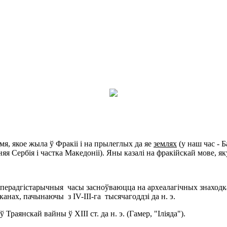
емя, якое жыла ў Фракіі і на прылеглых да яе
землях
(у наш час - 
няя Сербія і частка Македоніі). Яны казалі на фракійскай мове, я
ў перадгістарычныя часы засноўваюцца на археалагічных знаход
анах, пачынаючы з IV-III-га тысячагоддзі да н. э.
раянскай вайны ў XIII ст. да н. э. (Гамер, "Іліяда").