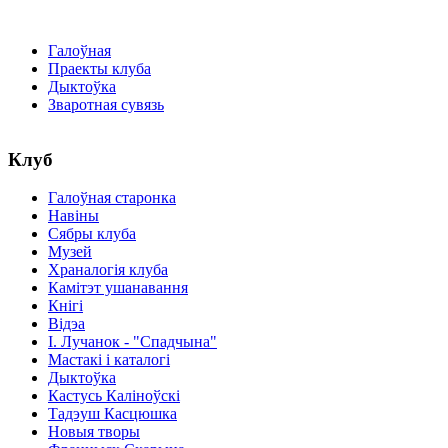
Галоўная
Праекты клуба
Дыктоўка
Зваротная сувязь
Клуб
Галоўная старонка
Навіны
Сябры клуба
Музей
Храналогія клуба
Камітэт ушанавання
Кнігі
Відэа
І. Лучанок - "Спадчына"
Мастакі i каталогi
Дыктоўка
Кастусь Каліноўскі
Тадэуш Касцюшка
Новыя творы