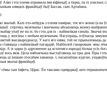
ў Азію гэта племя атрымала імя віфінцаў, а перш, па іх уласных 
льнікам азіяцкіх фракійцаў быў Бассак, сын Артабана.
ў:
кі звычай. Калі хто-небудзь з племя памірае, тое яго жонкі (а в
рашыў спрэчку, мужчыны і жанчыны абсыпаюць жонку-выбранніцу х
бар упаў не на іх: бо гэта для іх - найвялікая ганьба. Звычаі і
упаць у зносіны з любым мужчынам. Насупраць, пэўнасць замуж
кметай высакароднасці. У каго яго няма, той не прыналежыць да 
ы ставяцца з найвялікай пагардай. Найболей ганаровым яны лічац
у. А іх цары (у адрозненне ад астатняга народа) больш усіх бога
аў вось якія. Цела нябожчыка выстаўляюць на тры дня. Пры гэт
аюць ці іншым спосабам хаваюць і, насыпаўшы курган, уладко
ьныя звычаі фракійцаў.
сёмы сын Іафета, Цірас. Ён таксама сцвярджаў, што першапачатко